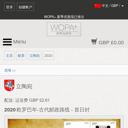
中文
/
GBP
/
登录
创建帐户
WOPA+ 夏季优惠现已推出
Menu
GBP £0.00
主页
邮票
立陶宛
2020
选项 >>
立陶宛
配送: 运送费 GBP £2.61
2020
欧罗巴年-古代邮政路线 - 首日封