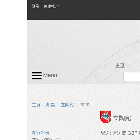
登录
创建帐户
主页
Menu
主页
邮票
立陶宛
2020
立陶宛
配送: 运送费 GBP £
发行年份
2026 - 2022
(71)