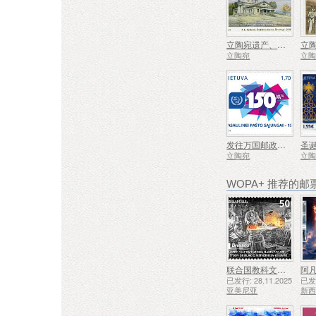
立陶宛遗产、庄园
立陶宛
立
发往万国邮政联盟 - 150
圣
立陶宛
立
WOPA+ 推荐的邮
联合国教科文组织人类非物质文化遗产代表作名录——久姆里的铁匠技艺
阿凡
已发行: 28.11.2025
已发行
亚美尼亚
新