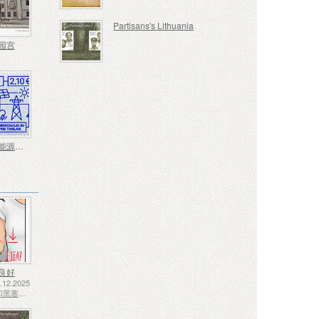
Partisans's Lithuania
园宫
波罗的海能源系统与欧洲同步
良好
12.2025
波斯尼亚和黑塞哥维那 - 斯普斯卡共和国