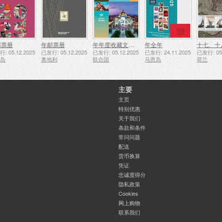
邮票册
年邮票册
年年度收藏文件夹（纽约）
年全年
: 05.12.2025
已发行: 05.12.2025
已发行: 05.12.2025
已发行: 24.11.2025
已发行: 05.
西岛
奥地利
联合国
马恩岛
荷兰
主要
主页
特别优惠
关于我们
条款和条件
常问问题
配送
货币换算
凭证
忠诚度得分
隐私政策
Cookies
网上购物
联系我们