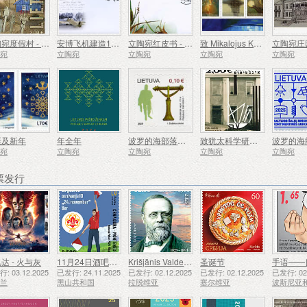
立陶宛度假村 - 内林加
安博飞机建造100周年
立陶宛红皮书 - 鸟类
致 Mikalojus Konstantinas Ciurlionis - 150
立陶宛庄
陶宛
立陶宛
立陶宛
立陶宛
立陶宛
诞及新年
年全年
波罗的海部落、萨莫吉提亚人
致犹太科学研究所 YIVO，100
陶宛
立陶宛
立陶宛
立陶宛
立陶宛
票发行
达 - 火与灰
11月24日酒吧侦察员成立50周年
Krišjānis Valdemārs
圣诞节
手语——
: 03.12.2025
已发行: 24.11.2025
已发行: 02.12.2025
已发行: 02.12.2025
已发行: 02.
西兰
黑山共和国
拉脱维亚
塞尔维亚