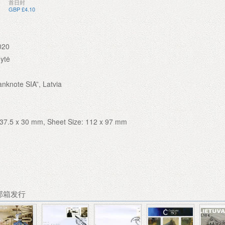
首日封
GBP £4.10
020
nytė
Banknote SIA”, Latvia
 37.5 x 30 mm, Sheet Size: 112 x 97 mm
荐邮箱发行