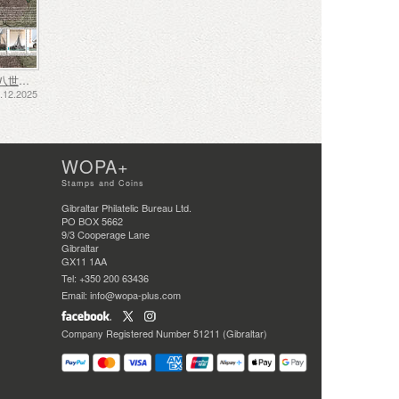
十七、十八世纪的航运——泥炭运输
12.2025
WOPA+
Stamps and Coins
Gibraltar Philatelic Bureau Ltd.
PO BOX 5662
9/3 Cooperage Lane
Gibraltar
GX11 1AA
Tel: +350 200 63436
Email: info@wopa-plus.com
Company Registered Number 51211 (Gibraltar)