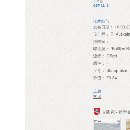
小型张
GBP £2.19
技术细节
发布日期：
10.03.2
设计师：
R. Auškal
插图家：
-
印刷员：
“Baltijas 
流程：
Offset
颜色：
-
尺寸：
Stamp Size:
价值：
€0.84
主题
艺术
立陶宛 - 推