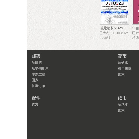
谨此缅怀2023年10月7日遇难和被谋杀的人们
年
已发行: 08.10.2025
已发行
以色列
泽
邮票
硬币
新邮票
新硬币
最畅销邮票
硬币主题
邮票主题
国家
国家
长期订单
配件
纸币
卖方
新纸币
国家