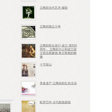
立陶宛当代艺术-摄影
立陶宛独立斗争
立陶宛联合发行-波兰-第500
周年。 立陶宛大公和波兰国
王西吉斯蒙德·奥古斯都的雕
像
十字架山
美食遗产-立陶宛粉红色冷汤
欧罗巴年-古代邮政路线