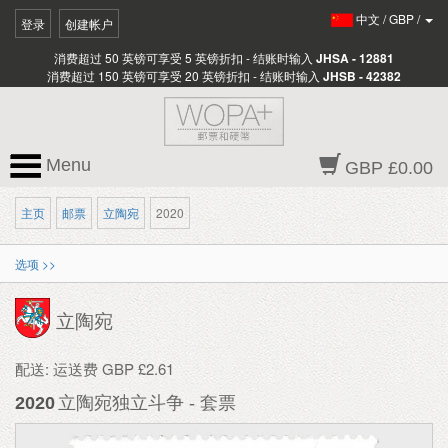
中文
/
GBP
/
登录
创建帐户
消费超过 50 英镑可享受 5 英镑折扣 - 结账时输入
JHSA - 12881
消费超过 150 英镑可享受 20 英镑折扣 - 结账时输入
JHSB - 42382
Menu
GBP £0.00
主页
邮票
立陶宛
2020
选项 >>
立陶宛
配送: 运送费 GBP £2.61
2020
立陶宛独立斗争 - 套票