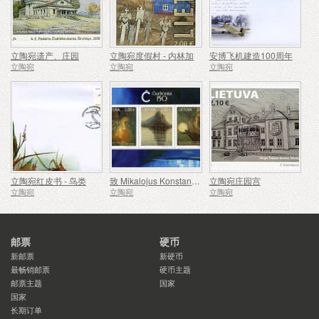
立陶宛遗产、庄园
立陶宛度假村 - 内林加
安博飞机建造100周年
立陶宛
立陶宛
立陶宛
立陶宛红皮书 - 鸟类
致 Mikalojus Konstantinas Ciurlionis - 150
立陶宛庄园宫
立陶宛
立陶宛
立陶宛
邮票
硬币
新邮票
新硬币
最畅销邮票
硬币主题
邮票主题
国家
国家
长期订单