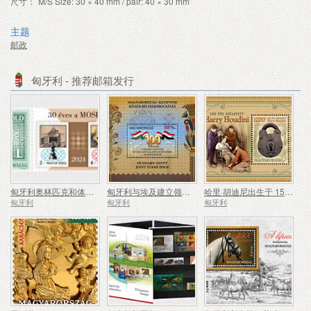
尺寸：
M/S Size: 30 × 40 mm / pair: 40 × 30 mm
主题
邮政
匈牙利 - 推荐邮箱发行
匈牙利奥林匹克和体育集邮协会成立 30 周年
匈牙利与埃及建立领事关系100周年
哈里·胡迪尼出生于 150 年前
匈牙利
匈牙利
匈牙利