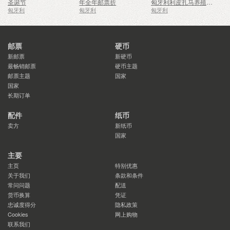
圣诞节
年全年邮票折
匈牙利利皮扎马养殖传统
匈牙利
匈牙利
匈牙利
邮票
硬币
新邮票
新硬币
最畅销邮票
硬币主题
邮票主题
国家
国家
长期订单
配件
纸币
卖方
新纸币
国家
主要
主页
特别优惠
关于我们
条款和条件
常问问题
配送
货币换算
凭证
忠诚度得分
隐私政策
Cookies
网上购物
联系我们