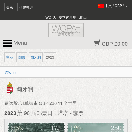
中文
/
GBP
/
登录
创建帐户
WOPA+ 夏季优惠现已推出
Menu
GBP £0.00
主页
邮票
匈牙利
2023
选项 >>
匈牙利
费送货: 订单结束 GBP £36.11 全世界
2023
第 96 届邮票日，塔塔 - 套票