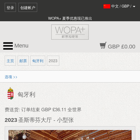
中文
/
GBP
/
登录
创建帐户
WOPA+ 夏季优惠现已推出
Menu
GBP £0.00
主页
邮票
匈牙利
2023
选项 >>
匈牙利
费送货: 订单结束 GBP £36.11 全世界
2023
圣斯蒂芬大厅 - 小型张