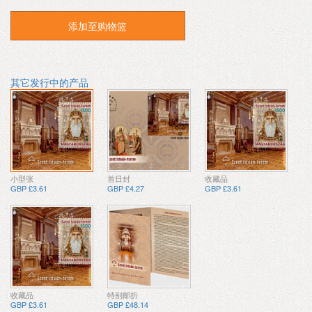
添加至购物篮
其它发行中的产品
小型张
首日封
收藏品
GBP £3.61
GBP £4.27
GBP £3.61
收藏品
特别邮折
GBP £3.61
GBP £48.14