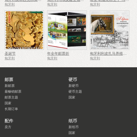
匈牙利
匈牙利
匈牙利
圣诞节
年全年邮票折
匈牙利利皮扎马养殖传统
匈牙利
匈牙利
匈牙利
邮票
硬币
新邮票
新硬币
最畅销邮票
硬币主题
邮票主题
国家
国家
长期订单
配件
纸币
卖方
新纸币
国家