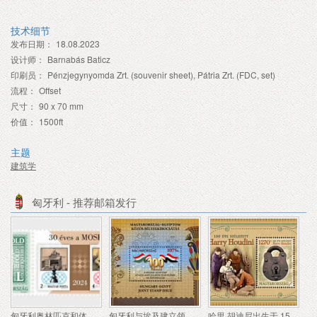
技术细节
发布日期：
18.08.2023
设计师：
Barnabás Baticz
印刷员：
Pénzjegynyomda Zrt. (souvenir sheet), Pátria Zrt. (FDC, set)
流程：
Offset
尺寸：
90 x 70 mm
价值：
1500ft
主题
建筑学
匈牙利 - 推荐邮箱发行
匈牙利奥林匹克和体育集邮协会成立 30 周年
匈牙利与埃及建立领事关系100周年
哈里·胡迪尼出生于 150 年前