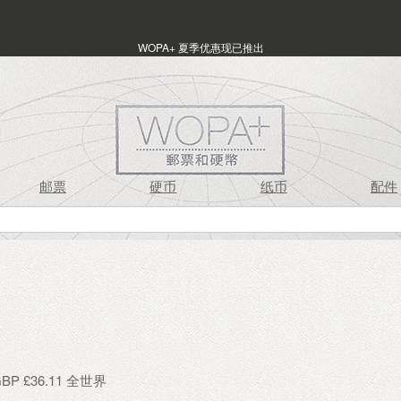
WOPA+ 夏季优惠现已推出
邮票
硬币
纸币
配件
P £36.11 全世界