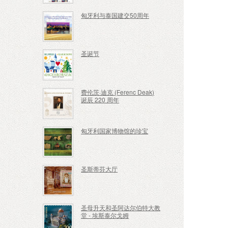
匈牙利与泰国建交50周年
圣诞节
费伦茨·迪克 (Ferenc Deak)
诞辰 220 周年
匈牙利国家博物馆的珍宝
圣斯蒂芬大厅
圣母升天和圣阿达尔伯特大教
堂 - 埃斯泰尔戈姆