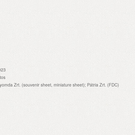
023
tos
omda Zrt. (souvenir sheet, miniature sheet); Pátria Zrt. (FDC)