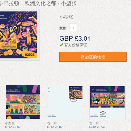
-巴拉顿，欧洲文化之都 - 小型张
小型张
数量:
GBP £3.01
官方价格保证
添加至购物篮
小型张
首日封
首日封
GBP £5.87
GBP £3.67
GBP £6.54