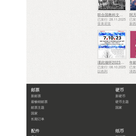
联合国教科文组织人类非物质文化遗产代表作名录——久姆里的铁匠技艺
阿凡
已发行: 28.11.2025
已发行
亚美尼亚
新
谨此缅怀2023年10月7日遇难和被谋杀的人们
年
已发行: 08.10.2025
已发行
以色列
泽
邮票
硬币
新邮票
新硬币
最畅销邮票
硬币主题
邮票主题
国家
国家
长期订单
配件
纸币