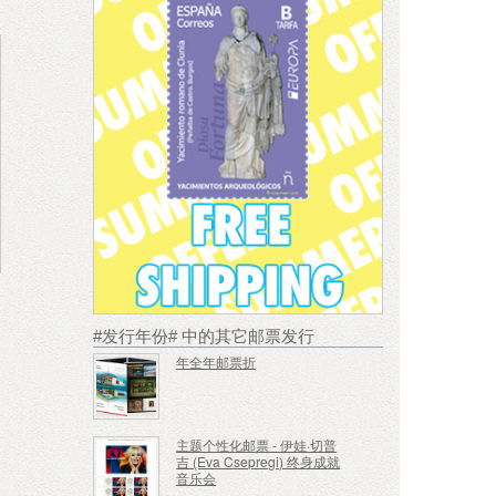
#发行年份# 中的其它邮票发行
年全年邮票折
主题个性化邮票 - 伊娃·切普
吉 (Eva Csepregi) 终身成就
音乐会