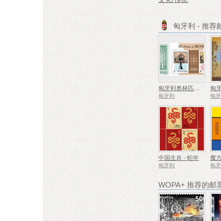
匈牙利 - 推
匈牙利奥林匹克和体育集邮协会成立 30 周年
匈牙利
匈
中国生肖 - 蛇年
魔方
匈牙利
匈
WOPA+ 推荐的邮