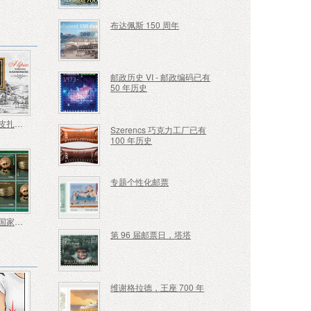
布达佩斯 150 周年
邮政历史 VI - 邮政编码已有
50 年历史
匈牙利利皮扎马养殖传统
Szerencs 巧克力工厂已有
100 年历史
专题个性化邮票
欧洲——国家考古发现
第 96 届邮票日，塔塔
维谢格拉德，王座 700 年