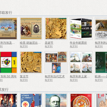
荐邮箱发行
匈牙利与埃及建立领事关系100周年
哈里·胡迪尼出生于 150 年前
圣诞节
年全年邮票折
牙利
匈牙利
匈牙利
匈牙利
匈牙利
专利 50 周年
复活节
匈牙利当代艺术
匈牙利本土家禽品种 IV
牙利
匈牙利
匈牙利
匈牙利
匈牙利
票发行