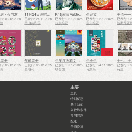
达 - 火与灰
11月24日酒吧侦察员成立50周年
Krišjānis Valdemārs
圣诞节
手语——
: 03.12.2025
已发行: 24.11.2025
已发行: 02.12.2025
已发行: 02.12.2025
已发行: 02.
西兰
黑山共和国
拉脱维亚
塞尔维亚
邮票册
年邮票册
年年度收藏文件夹（纽约）
年全年
: 05.12.2025
已发行: 05.12.2025
已发行: 05.12.2025
已发行: 24.11.2025
已发行: 05.
西岛
奥地利
联合国
马恩岛
荷兰
主要
主页
特别优惠
关于我们
条款和条件
常问问题
配送
货币换算
凭证