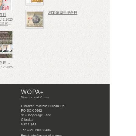
档案馆周年纪念日
良好
12.2025
波斯尼亚和黑塞哥维那 - 斯普斯卡共和国
十七、十八世纪的航运——泥炭运输
12.2025
WOPA+
Stamps and Coins
Gibraltar Philatelic Bureau Ltd.
PO BOX 5662
9/3 Cooperage Lane
Gibraltar
GX11 1AA
Tel: +350 200 63436
Email: info@wopa-plus.com