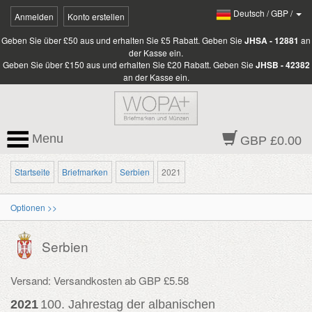
Deutsch
/
GBP
/
Anmelden
Konto erstellen
Geben Sie über £50 aus und erhalten Sie £5 Rabatt. Geben Sie
JHSA - 12881
an
der Kasse ein.
Geben Sie über £150 aus und erhalten Sie £20 Rabatt. Geben Sie
JHSB - 42382
an der Kasse ein.
Menu
GBP £0.00
Startseite
Briefmarken
Serbien
2021
Optionen >>
Serbien
Versand: Versandkosten ab GBP £5.58
2021
100. Jahrestag der albanischen