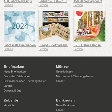
150 Jahre Nevesinjska puška
Serbien – USA – 100. Geburtstag von Douglas Engelbart
150. Jahrestag der Geburt von Rodolphe Archibald Reiss
Serbien
Serbien
Serbien
Jahressatz Briefmarken
Europa-Briefmarkensatz 2007-2016
EXPO Osaka Kansai
Serbien
Serbien
Serbien
Briefmarken
Münzen
Neue Briefmarken
Neue Münzen
Bestseller Briefmarken
Münzen nach Themengebieten
Briefmarken nach Themengebieten
Länder
Länder
Daueraufträge
Zubehör
Banknoten
Verkäufer
Neue Banknoten
Länder