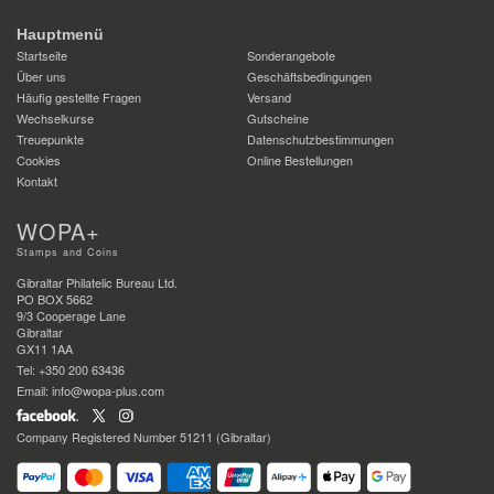
Hauptmenü
Startseite
Sonderangebote
Über uns
Geschäftsbedingungen
Häufig gestellte Fragen
Versand
Wechselkurse
Gutscheine
Treuepunkte
Datenschutzbestimmungen
Cookies
Online Bestellungen
Kontakt
WOPA+
Stamps and Coins
Gibraltar Philatelic Bureau Ltd.
PO BOX 5662
9/3 Cooperage Lane
Gibraltar
GX11 1AA
Tel: +350 200 63436
Email: info@wopa-plus.com
Company Registered Number 51211 (Gibraltar)