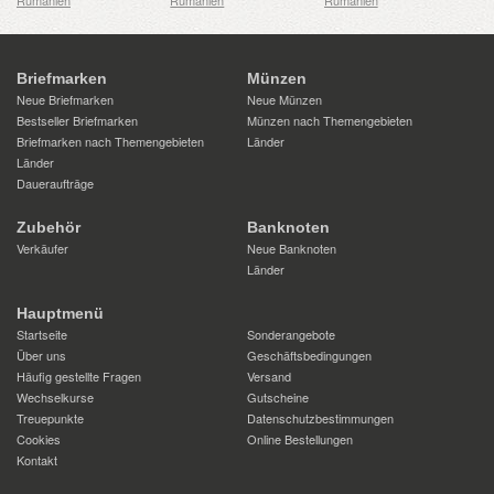
Rumänien
Rumänien
Rumänien
Briefmarken
Münzen
Neue Briefmarken
Neue Münzen
Bestseller Briefmarken
Münzen nach Themengebieten
Briefmarken nach Themengebieten
Länder
Länder
Daueraufträge
Zubehör
Banknoten
Verkäufer
Neue Banknoten
Länder
Hauptmenü
Startseite
Sonderangebote
Über uns
Geschäftsbedingungen
Häufig gestellte Fragen
Versand
Wechselkurse
Gutscheine
Treuepunkte
Datenschutzbestimmungen
Cookies
Online Bestellungen
Kontakt