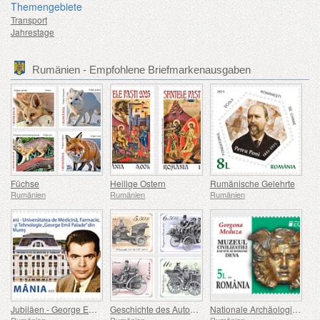
Themengebiete
Transport
Jahrestage
Rumänien - Empfohlene Briefmarkenausgaben
Füchse
Heilige Ostern
Rumänische Gelehrte
Rumänien
Rumänien
Rumänien
Jubiläen - George Emil Palade Universität für Medizin, Pharmazie, Naturwissenschaften und Technologie von Targu Mures
Geschichte des Automobils (II)
Nationale Archäologische Entdeckungen