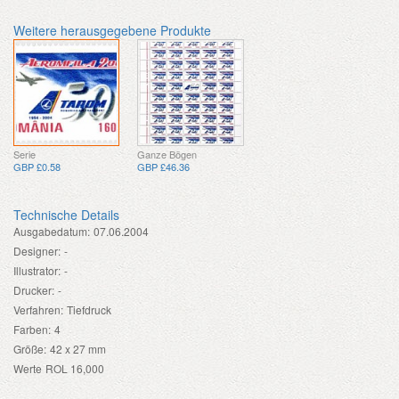
Weitere herausgegebene Produkte
Serie
Ganze Bögen
GBP £0.58
GBP £46.36
Technische Details
Ausgabedatum:
07.06.2004
Designer:
-
Illustrator:
-
Drucker:
-
Verfahren:
Tiefdruck
Farben:
4
Größe:
42 x 27 mm
Werte
ROL 16,000