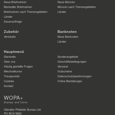
Neue Briefmarken
Neue Münzen
Bestseller Briefmarken
Münzen nach Themengebieten
Briefmarken nach Themengebieten
Länder
Länder
Daueraufträge
Zubehör
Banknoten
Verkäufer
Neue Banknoten
Länder
Hauptmenü
Startseite
Sonderangebote
Über uns
Geschäftsbedingungen
Häufig gestellte Fragen
Versand
Wechselkurse
Gutscheine
Treuepunkte
Datenschutzbestimmungen
Cookies
Online Bestellungen
Kontakt
WOPA+
Stamps and Coins
Gibraltar Philatelic Bureau Ltd.
PO BOX 5662