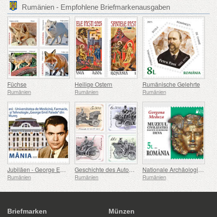
Rumänien - Empfohlene Briefmarkenausgaben
Füchse
Heilige Ostern
Rumänische Gelehrte
Rumänien
Rumänien
Rumänien
Jubiläen - George Emil Palade Universität für Medizin, Pharmazie, Naturwissenschaften und Technologie von Targu Mures
Geschichte des Automobils (II)
Nationale Archäologische Entdeckungen
Rumänien
Rumänien
Rumänien
Briefmarken
Münzen