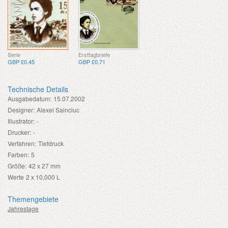
Serie
Ersttagbriefe
GBP £0.45
GBP £0.71
Technische Details
Ausgabedatum:
15.07.2002
Designer:
Alexei Sainciuc
Illustrator:
-
Drucker:
-
Verfahren:
Tiefdruck
Farben:
5
Größe:
42 x 27 mm
Werte
2 x 10,000 L
Themengebiete
Jahrestage