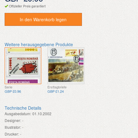
Offizieller Preis garantiert
In den Warenkorb legen
Weitere herausgegebene Produkte
Serie
Ersttagbriefe
GBP £0.96
GBP £1.24
Technische Details
Ausgabedatum:
01.10.2002
Designer:
-
Illustrator:
-
Drucker:
-