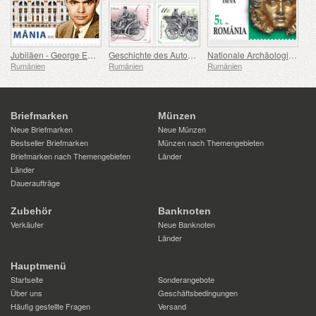
Jubiläen - George Emil Palade Universität für Medizin, Pharmazie, Naturwissenschaften und Technologie von Targu Mures
Geschichte des Automobils (II)
Nationale Archäologische Entdeckungen
Rumänien
Rumänien
Rumänien
Briefmarken
Münzen
Neue Briefmarken
Neue Münzen
Bestseller Briefmarken
Münzen nach Themengebieten
Briefmarken nach Themengebieten
Länder
Länder
Daueraufträge
Zubehör
Banknoten
Verkäufer
Neue Banknoten
Länder
Hauptmenü
Startseite
Sonderangebote
Über uns
Geschäftsbedingungen
Häufig gestellte Fragen
Versand