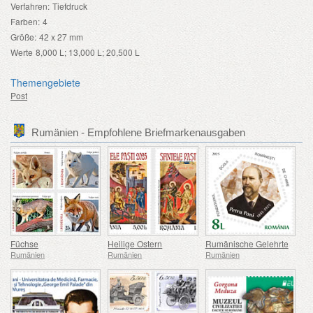
Verfahren:
Tiefdruck
Farben:
4
Größe:
42 x 27 mm
Werte
8,000 L; 13,000 L; 20,500 L
Themengebiete
Post
Rumänien - Empfohlene Briefmarkenausgaben
Füchse
Heilige Ostern
Rumänische Gelehrte
Rumänien
Rumänien
Rumänien