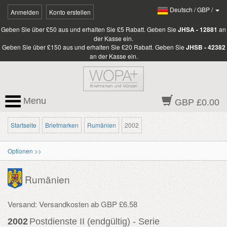
Deutsch
/
GBP
/
Anmelden
Konto erstellen
Geben Sie über £50 aus und erhalten Sie £5 Rabatt. Geben Sie
JHSA - 12881
an
der Kasse ein.
Geben Sie über £150 aus und erhalten Sie £20 Rabatt. Geben Sie
JHSB - 42382
an der Kasse ein.
Menu
GBP £0.00
Startseite
Briefmarken
Rumänien
2002
Optionen >>
Rumänien
Versand: Versandkosten ab GBP £6.58
2002
Postdienste II (endgültig) - Serie