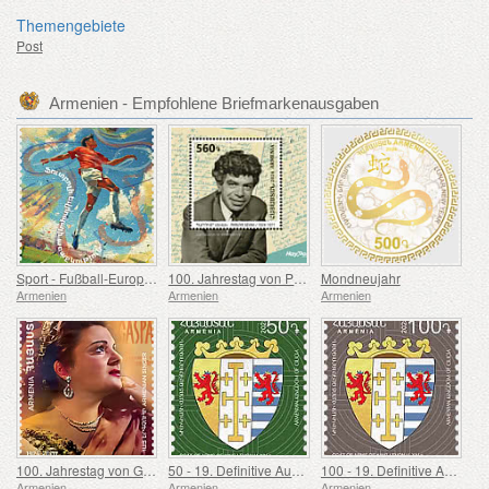
Themengebiete
Post
Armenien - Empfohlene Briefmarkenausgaben
Sport - Fußball-Europameisterschaft, Euro
100. Jahrestag von Paruyr Sevak
Mondneujahr
Armenien
Armenien
Armenien
100. Jahrestag von Gohar Gasparyan
50 - 19. Definitive Ausgabe, Armenische Wappen
100 - 19. Definitive Ausgabe, Armenische Wappen
Armenien
Armenien
Armenien