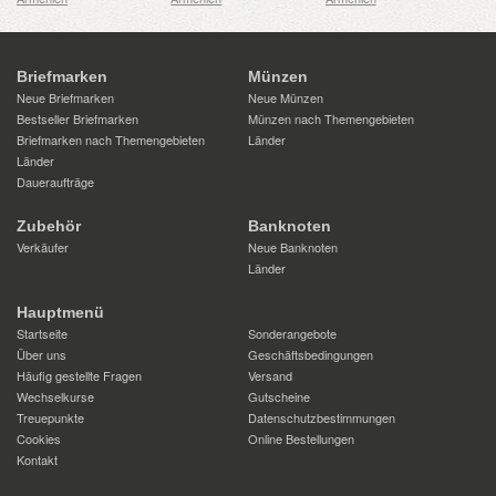
Briefmarken
Münzen
Neue Briefmarken
Neue Münzen
Bestseller Briefmarken
Münzen nach Themengebieten
Briefmarken nach Themengebieten
Länder
Länder
Daueraufträge
Zubehör
Banknoten
Verkäufer
Neue Banknoten
Länder
Hauptmenü
Startseite
Sonderangebote
Über uns
Geschäftsbedingungen
Häufig gestellte Fragen
Versand
Wechselkurse
Gutscheine
Treuepunkte
Datenschutzbestimmungen
Cookies
Online Bestellungen
Kontakt