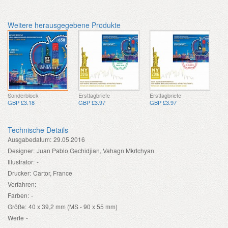
Weitere herausgegebene Produkte
Sonderblock
Ersttagbriefe
Ersttagbriefe
GBP £3.18
GBP £3.97
GBP £3.97
Technische Details
Ausgabedatum:
29.05.2016
Designer:
Juan Pablo Gechidjian, Vahagn Mkrtchyan
Illustrator:
-
Drucker:
Cartor, France
Verfahren:
-
Farben:
-
Größe:
40 x 39,2 mm (MS - 90 x 55 mm)
Werte
-