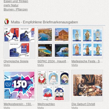
Essen und Trinken
mehr Natur
Blumen / Pflanzen
Malta - Empfohlene Briefmarkenausgaben
Olympische Spiele
SEPAC 2024 - Haupttouristenattraktionen
Maltesische Festa - Serie VIII
Malta
Malta
Malta
Weltpostverein - 150. Jahrestag
Weihnachten
Die Geburt Christi
Malta
Malta
Malta