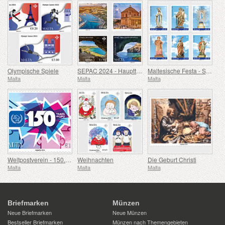
Olympische Spiele
SEPAC 2024 - Haupttouristenattraktionen
Maltesische Festa - Serie VIII
Malta
Malta
Malta
Weltpostverein - 150. Jahrestag
Weihnachten
Die Geburt Christi
Malta
Malta
Malta
Briefmarken
Münzen
Neue Briefmarken
Neue Münzen
Bestseller Briefmarken
Münzen nach Themengebieten