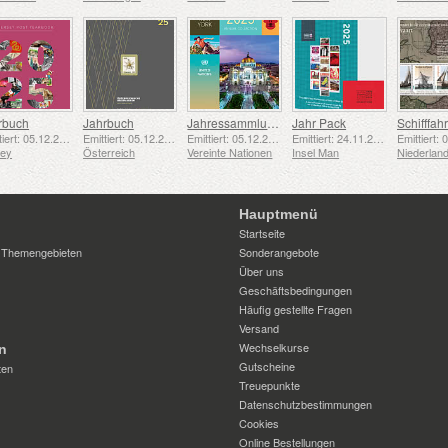
rbuch
Jahrbuch
Jahressammlungsmappe (New York)
Jahr Pack
Emittiert: 05.12.2025
Emittiert: 05.12.2025
Emittiert: 05.12.2025
Emittiert: 24.11.2025
sey
Österreich
Vereinte Nationen
Insel Man
Niederlan
Hauptmenü
Startseite
 Themengebieten
Sonderangebote
Über uns
Geschäftsbedingungen
Häufig gestellte Fragen
Versand
Wechselkurse
n
Gutscheine
ten
Treuepunkte
Datenschutzbestimmungen
Cookies
Online Bestellungen