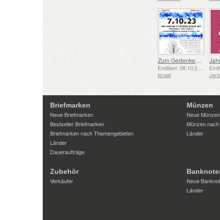
Zum Gedenken an die Gefallenen und Ermordeten vom 7. Oktober 2023
Jah
Emittiert: 08.10.2025
Israel
Jer
Briefmarken
Münzen
Neue Briefmarken
Neue Münzen
Bestseller Briefmarken
Münzen nach
Briefmarken nach Themengebieten
Länder
Länder
Daueraufträge
Zubehör
Banknote
Verkäufer
Neue Bankno
Länder