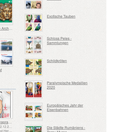
Exotische Tauben
Nationale Archäologische Entdeckungen
Schloss Peles -
Sammlungen
Schildkröten
t
Paralympische Medaillen
2020
Europäisches Jahr der
Eisenbahnen
Gebärdensprache - Gut
Emittiert: 02.12.2025
Die Städte Rumäniens -
Bosnien und Herzegowina - Republik Srpska
Targu Mures