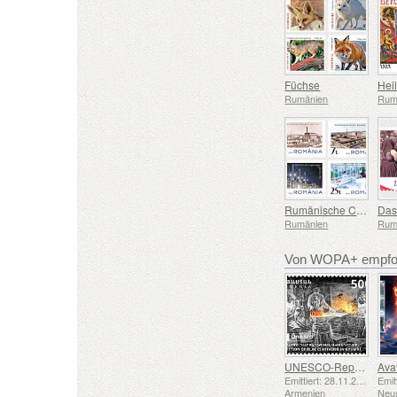
Füchse
Hei
Rumänien
Rum
Rumänische Chemieindustrie – Landesmarke
Rumänien
Rum
Von WOPA+ empfoh
UNESCO-Repräsentative Liste des Immateriellen Kulturerbes der Menschheit – Schmiedetradition in Gyumri
Emittiert: 28.11.2025
Armenien
Neu