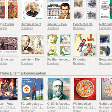
lige Ostern
Rumänische Gelehrte
Jubiläen - George Emil Palade Universität für Medizin, Pharmazie, Naturwissenschaften und Technologie von Targu Mures
Geschichte des Automobils (II)
änien
Rumänien
Rumänien
Rumänien
Rumänien
Das Ende des Zweiten Weltkriegs, 80 Jahre Danach
Jubiläen - Die Akademie der Medizinischen Wissenschaften
Die Blumen der Obstgärten
Kindertag
Bergbana
änien
Rumänien
Rumänien
Rumänien
Rumänien
lene Briefmarkenausgaben
Avatar – Feuer und Asche
50. Jahrestag der Gründung der Pfadfindergruppe „24. November Bar Scout“
Krišjānis Valdemārs
Weihnachten
Emittiert: 03.12.2025
Emittiert: 24.11.2025
Emittiert: 02.12.2025
Emittiert: 02.12.2025
seeland
Montenegro
Lettland
Serbien