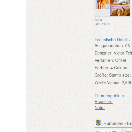
Serie
GBP £4.90
Technische Details
Ausgabedatum:
03.
Designer:
Victor Te
Verfahren:
Offset
Farben:
4 Colours
Größe:
Stamp size:
Werte
Values: 2,60
Themengebiete
Haustiere
Natur
Rumänien - E