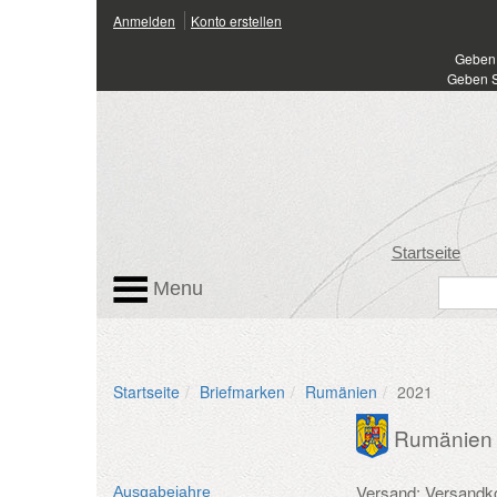
Anmelden
Konto erstellen
Geben 
Geben S
Startseite
Menu
Startseite
Briefmarken
Rumänien
2021
Rumänien
Versand: Versandk
Ausgabejahre