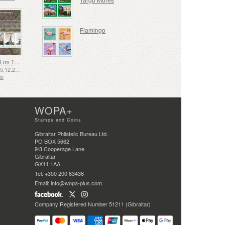
Flamingo
Schifffahrt im 17. und 18. Jahrhundert – Torfschifffahrt
Emittiert: 05.12.2025
de
WOPA+
Stamps and Coins
Gibraltar Philatelic Bureau Ltd.
PO BOX 5662
9/3 Cooperage Lane
Gibraltar
GX11 1AA
Tel: +350 200 63436
Email: info@wopa-plus.com
Company Registered Number 51211 (Gibraltar)