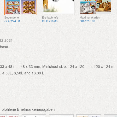
Bogenserie
Ersttagbriefe
Maximumkarten
GBP £24.50
GBP £10.60
GBP £10.93
12.2021
libașa
 33 x 48 mm 48 x 33 mm; Minisheet size: 124 x 120 mm; 120 x 124 mm
L, 4,50L, 6,50L and 16.00 L
mpfohlene Briefmarkenausgaben