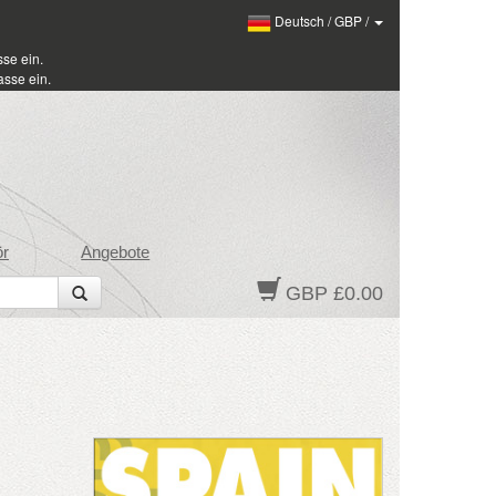
Deutsch
/
GBP
/
se ein.
sse ein.
ör
Angebote
GBP £0.00