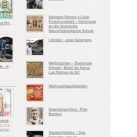
Santiago Ramón y Cajal
Forschungsjahr – Hommage
Spanien ist Philatelie
an die Spanische
Neurohistologische Schule
Literatur - Jose Saramago
Weihnachten – Regionale
Alte Berufe - Heizer
Krippen, Belén de Arena,
Las Palmas de GC
Weihnachtssüßigkeiten
Spanisches Kino - Pilar
Bardem
Gebärdensprache - Gut
Emittiert: 02.12.2025
Bosnien und Herzegowina - Republik Srpska
Stadtarchitektur – Das
Bernabeu des 21.