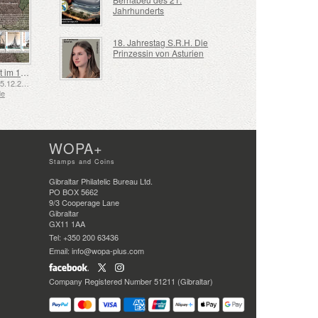
Jahrhunderts
18. Jahrestag S.R.H. Die
Prinzessin von Asturien
Schifffahrt im 17. und 18. Jahrhundert – Torfschifffahrt
Emittiert: 05.12.2025
de
WOPA+
Stamps and Coins
Gibraltar Philatelic Bureau Ltd.
PO BOX 5662
9/3 Cooperage Lane
Gibraltar
GX11 1AA
Tel: +350 200 63436
Email: info@wopa-plus.com
Company Registered Number 51211 (Gibraltar)