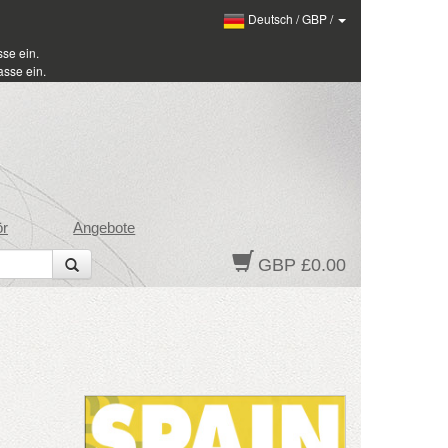
Deutsch
/
GBP
/
se ein.
sse ein.
ör
Angebote
GBP £0.00