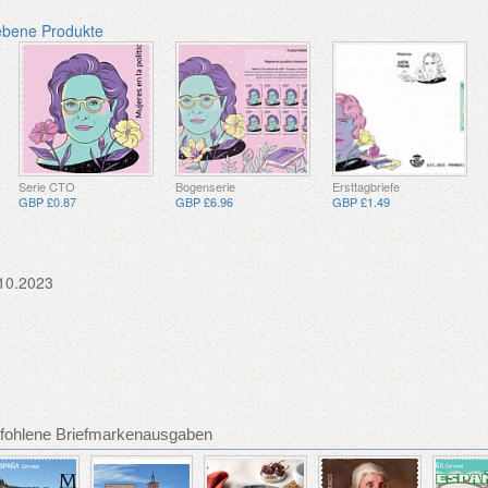
ebene Produkte
Serie CTO
Bogenserie
Ersttagbriefe
GBP £0.87
GBP £6.96
GBP £1.49
10.2023
fohlene Briefmarkenausgaben