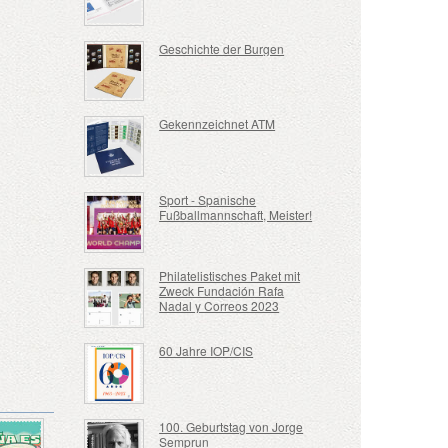
Geschichte der Burgen
Gekennzeichnet ATM
Sport - Spanische
Fußballmannschaft, Meister!
Philatelistisches Paket mit
Zweck Fundación Rafa
Nadal y Correos 2023
60 Jahre IOP/CIS
100. Geburtstag von Jorge
Semprun