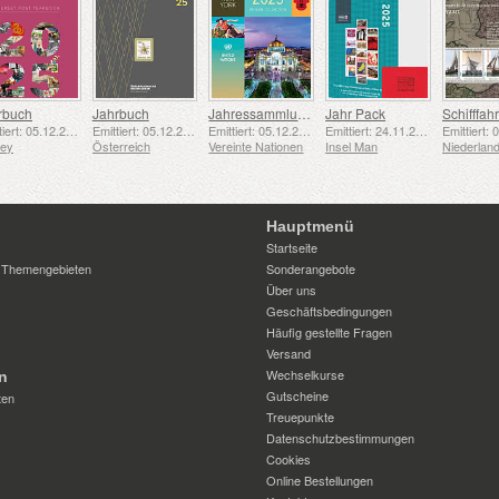
rbuch
Jahrbuch
Jahressammlungsmappe (New York)
Jahr Pack
Emittiert: 05.12.2025
Emittiert: 05.12.2025
Emittiert: 05.12.2025
Emittiert: 24.11.2025
sey
Österreich
Vereinte Nationen
Insel Man
Niederlan
Hauptmenü
Startseite
 Themengebieten
Sonderangebote
Über uns
Geschäftsbedingungen
Häufig gestellte Fragen
Versand
Wechselkurse
n
Gutscheine
ten
Treuepunkte
Datenschutzbestimmungen
Cookies
Online Bestellungen