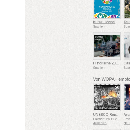
Kultur - Mondiacult 25 Spanien, Barcelona
Spanien
Spa
Historische Züge - Euskotren Dampfzug
Spanien
Spa
Von WOPA+ empfoh
UNESCO-Repräsentative Liste des Immateriellen Kulturerbes der Menschheit – Schmiedetradition in Gyumri
Emittiert: 28.11.2025
Armenien
Neu