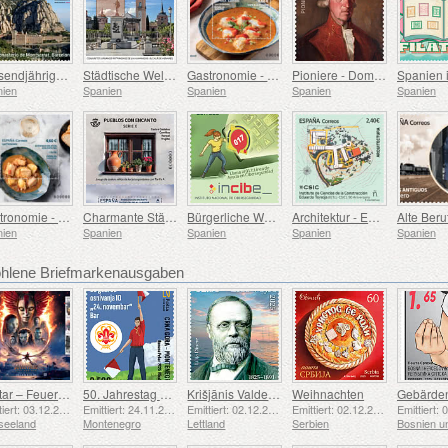
Tausendjähriges Jubiläum des Klosters Montserrat, Barcelona
Städtische Welterbestätten – Alcalá de Henares
Gastronomie - Spanien in 19 Gerichten, Melilla, Seeteufel a la Rusadir
Pioniere - Domingo de Bonechea
nien
Spanien
Spanien
Spanien
Spanien
Gastronomie - Spanien in 19 Gerichten, Ceuta, Thunfischeintopf mit Kartoffeln
Charmante Städte
Bürgerliche Werte – Cybersicherheit
Architektur - Eduardo Torroja Institut für Bauwissenschaften, 90. Jahrestag
nien
Spanien
Spanien
Spanien
Spanien
lene Briefmarkenausgaben
Avatar – Feuer und Asche
50. Jahrestag der Gründung der Pfadfindergruppe „24. November Bar Scout“
Krišjānis Valdemārs
Weihnachten
Emittiert: 03.12.2025
Emittiert: 24.11.2025
Emittiert: 02.12.2025
Emittiert: 02.12.2025
seeland
Montenegro
Lettland
Serbien