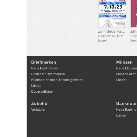
Zum Gedenken an die Gefallenen und Ermordeten vom 7. Oktober 2023
Jah
Emittiert: 08.10.2025
Israel
Jer
Briefmarken
Münzen
Neue Briefmarken
Neue Münzen
Bestseller Briefmarken
Münzen nach
Briefmarken nach Themengebieten
Länder
Länder
Daueraufträge
Zubehör
Banknote
Verkäufer
Neue Bankno
Länder