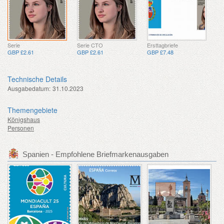
Serie
Serie CTO
Ersttagbriefe
GBP £2.61
GBP £2.61
GBP £7.48
Technische Details
Ausgabedatum:
31.10.2023
Themengebiete
Königshaus
Personen
Spanien - Empfohlene Briefmarkenausgaben