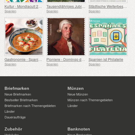
Kultur - Mondiacult 25 Spanien, Barcelona
Tausendjähriges Jubiläum des Klosters Montserrat, Barcelona
Städtische Welterbestätten – Alcalá de Henares
Spanien
Spanien
Spanien
Gastronomie - Spanien in 19 Gerichten, Melilla, Seeteufel a la Rusadir
Pioniere - Domingo de Bonechea
Spanien ist Philatelie
Spanien
Spanien
Spanien
Briefmarken
Münzen
Neue Briefmarken
Neue Münzen
Bestseller Briefmarken
Münzen nach Themengebieten
Briefmarken nach Themengebieten
Länder
Länder
Daueraufträge
Zubehör
Banknoten
Verkäufer
Neue Banknoten