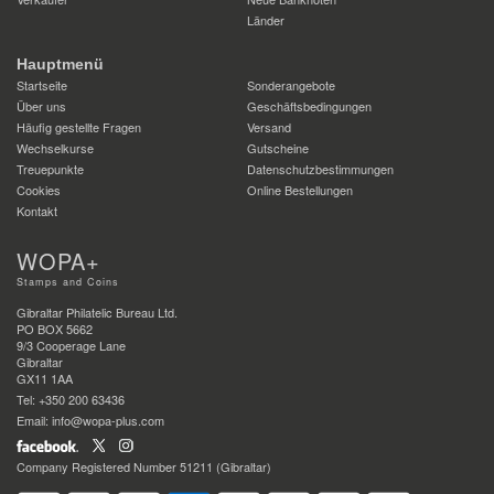
Länder
Hauptmenü
Startseite
Sonderangebote
Über uns
Geschäftsbedingungen
Häufig gestellte Fragen
Versand
Wechselkurse
Gutscheine
Treuepunkte
Datenschutzbestimmungen
Cookies
Online Bestellungen
Kontakt
WOPA+
Stamps and Coins
Gibraltar Philatelic Bureau Ltd.
PO BOX 5662
9/3 Cooperage Lane
Gibraltar
GX11 1AA
Tel: +350 200 63436
Email: info@wopa-plus.com
Company Registered Number 51211 (Gibraltar)