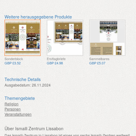
Weitere herausgegebene Produkte
Sonderblock
Ersttagbriefe
Sammelbares
GBP £3.52
GBP £4.98
GBP £5.07
Technische Details
Ausgabedatum:
26.11.2024
Themengebiete
Religion
Personen
Veranstaltungen
Über Ismaili Zentrum Lissabon
Das Ismaili-Zentrum in Lissabon ist eines von sechs Ismaili-Zentren weltweit.