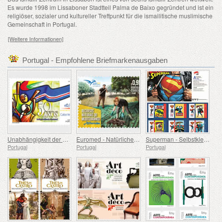
Es wurde 1998 im Lissaboner Stadtteil Palma de Baixo gegründet und ist ein
religiöser, sozialer und kultureller Treffpunkt für die ismailitische muslimische
Gemeinschaft in Portugal.
[Weitere Informationen]
Portugal - Empfohlene Briefmarkenausgaben
Unabhängigkeit der Kapverden – 50 Jahre
Euromed - Natürliche Ressourcen des Mittelmeerraums
Superman - Selbstklebende Briefmarken
Portugal
Portugal
Portugal