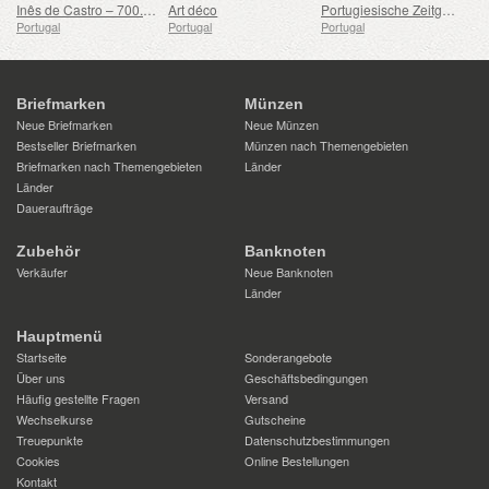
Inês de Castro – 700. Geburtstag
Art déco
Portugiesische Zeitgenössische Kunst – 2. Serie
Portugal
Portugal
Portugal
Briefmarken
Münzen
Neue Briefmarken
Neue Münzen
Bestseller Briefmarken
Münzen nach Themengebieten
Briefmarken nach Themengebieten
Länder
Länder
Daueraufträge
Zubehör
Banknoten
Verkäufer
Neue Banknoten
Länder
Hauptmenü
Startseite
Sonderangebote
Über uns
Geschäftsbedingungen
Häufig gestellte Fragen
Versand
Wechselkurse
Gutscheine
Treuepunkte
Datenschutzbestimmungen
Cookies
Online Bestellungen
Kontakt