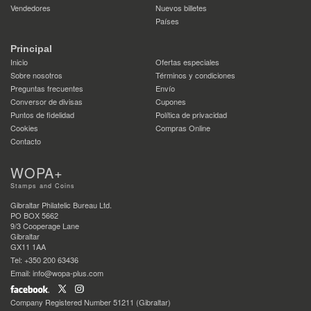
Vendedores
Nuevos billetes
Países
Principal
Inicio
Ofertas especiales
Sobre nosotros
Términos y condiciones
Preguntas frecuentes
Envío
Conversor de divisas
Cupones
Puntos de fidelidad
Política de privacidad
Cookies
Compras Online
Contacto
WOPA+
Stamps and Coins
Gibraltar Philatelic Bureau Ltd.
PO BOX 5662
9/3 Cooperage Lane
Gibraltar
GX11 1AA
Tel: +350 200 63436
Email: info@wopa-plus.com
Company Registered Number 51211 (Gibraltar)