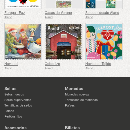
Europa - Paz
Casas de Verano
Saludos desde Aland
Aland
Aland
Aland
Navidad
Cobertizo
Navidad - Tejido
Aland
Aland
Aland
Sellos
Monedas
Sellos nuevos
Monedas nuevas
Sellos superventas
Temáticas de monedas
Temáticas de sellos
Países
Países
Pedidos fijos
Accesorios
Billetes