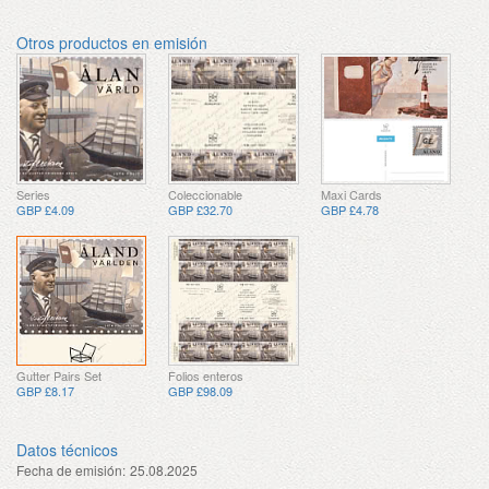
Otros productos en emisión
Series
Coleccionable
Maxi Cards
GBP £4.09
GBP £32.70
GBP £4.78
Gutter Pairs Set
Folios enteros
GBP £8.17
GBP £98.09
Datos técnicos
Fecha de emisión:
25.08.2025