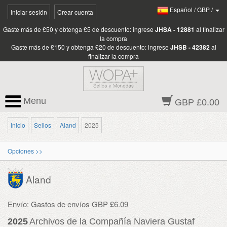
Español
/
GBP
/
Iniciar sesión
Crear cuenta
Gaste más de £50 y obtenga £5 de descuento: ingrese
JHSA - 12881
al finalizar
la compra
Gaste más de £150 y obtenga £20 de descuento: ingrese
JHSB - 42382
al
finalizar la compra
Menu
GBP £0.00
Inicio
Sellos
Aland
2025
Opciones >>
Aland
Envío: Gastos de envíos GBP £6.09
2025
Archivos de la Compañía Naviera Gustaf