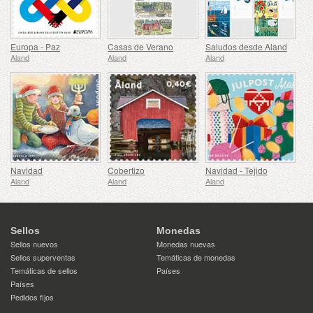
Europa - Paz
Casas de Verano
Saludos desde Aland
Aland
Aland
Aland
Navidad
Cobertizo
Navidad - Tejido
Aland
Aland
Aland
Sellos
Monedas
Sellos nuevos
Monedas nuevas
Sellos superventas
Temáticas de monedas
Temáticas de sellos
Países
Países
Pedidos fijos