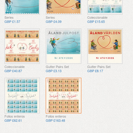
Series
Series
Coleccionable
GBP £1.57
GBP £4.09
GBP £15.65
Coleccionable
Gutter Pairs Set
Gutter Pairs Set
GBP £40.87
GBP £3.13
GBP £8.17
Folios enteros
Folios enteros
GBP £62.61
GBP £163.48