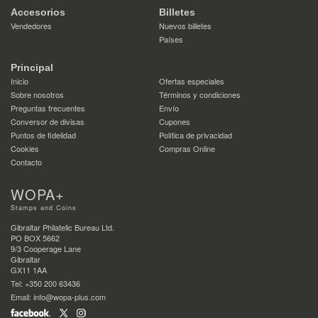
Accesorios
Billetes
Vendedores
Nuevos billetes
Países
Principal
Inicio
Ofertas especiales
Sobre nosotros
Términos y condiciones
Preguntas frecuentes
Envío
Conversor de divisas
Cupones
Puntos de fidelidad
Política de privacidad
Cookies
Compras Online
Contacto
WOPA+
Stamps and Coins
Gibraltar Philatelic Bureau Ltd.
PO BOX 5662
9/3 Cooperage Lane
Gibraltar
GX11 1AA
Tel: +350 200 63436
Email: info@wopa-plus.com