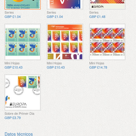
Series
Series
Series
GBP £1.04
GBP £1.04
GBP £1.48
Mini Hojas
Mini Hojas
Mini Hojas
GBP £10.43
GBP £10.43
GBP £14.78
Sobre de Primer Dia
GBP £3.79
Datos técnicos