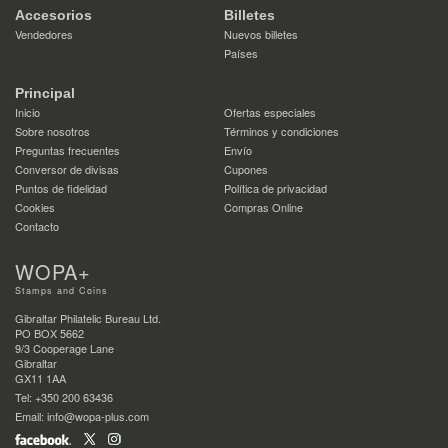
Accesorios
Billetes
Vendedores
Nuevos billetes
Países
Principal
Inicio
Ofertas especiales
Sobre nosotros
Términos y condiciones
Preguntas frecuentes
Envío
Conversor de divisas
Cupones
Puntos de fidelidad
Política de privacidad
Cookies
Compras Online
Contacto
WOPA+
Stamps and Coins
Gibraltar Philatelic Bureau Ltd.
PO BOX 5662
9/3 Cooperage Lane
Gibraltar
GX11 1AA
Tel: +350 200 63436
Email: info@wopa-plus.com