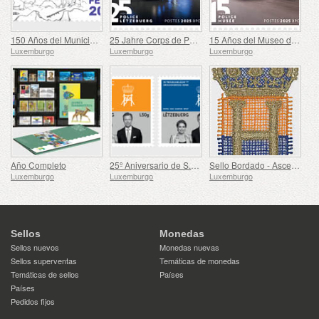
150 Años del Municipio de Mertzig
25 Jahre Corps de Police Grand-Ducale
15 Años del Museo de la Policía
Luxemburgo
Luxemburgo
Luxemburgo
Año Completo
25º Aniversario de S.A.R. el Gran Duque
Sello Bordado - Ascenso de Enrique al Trono
Luxemburgo
Luxemburgo
Luxemburgo
Sellos
Monedas
Sellos nuevos
Monedas nuevas
Sellos superventas
Temáticas de monedas
Temáticas de sellos
Países
Países
Pedidos fijos