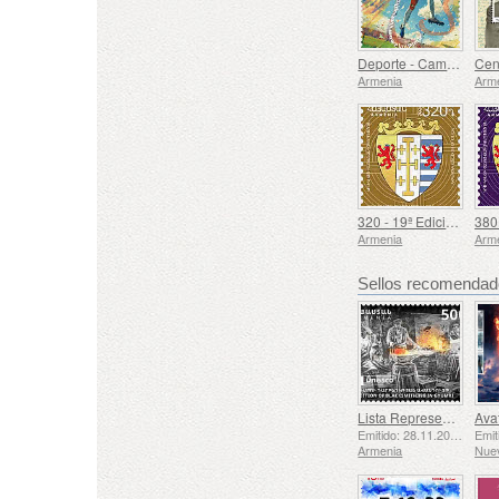
Deporte - Campeonato Europeo de Fútbol, ​​Euro
Armenia
Arm
320 - 19ª Edición Definitiva, Escudos de Armas Armenios
Armenia
Arm
Sellos recomenda
Lista Representativa del Patrimonio Cultural Inmaterial de la Humanidad de la UNESCO - La Tradición de la Herrería en Gyumri
Emitido: 28.11.2025
Armenia
Nue