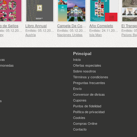
o de Sellos
Libro Annual
Carpeta De Colección Anual (Nueva York)
Año Completo
Emitido: 05.12.2025
Emitido: 05.12.2025
Emitido: 05.12.2025
Emitido: 24.11.2025
sey
Austria
Naciones Unidas
Isla Man
Principal
vas
Inicio
 monedas
Ofertas especiales
Sobre nosotros
Términos y condiciones
Preguntas frecuentes
Envío
Conversor de divisas
Cupones
es
Puntos de fidelidad
Política de privacidad
Cookies
Compras Online
Contacto