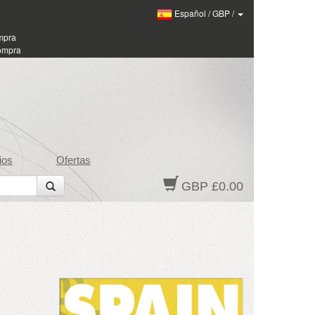
Español
/
GBP
/
ompra
compra
ios
Ofertas
GBP £0.00