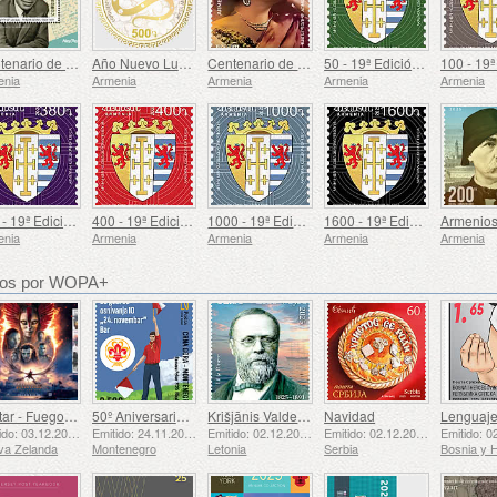
Centenario de Paruyr Sevak
Año Nuevo Lunar
Centenario de Gohar Gasparyan
50 - 19ª Edición Definitiva, Escudos de Armas Armenios
enia
Armenia
Armenia
Armenia
Armenia
380 - 19ª Edición Definitiva, Escudos de Armas Armenios
400 - 19ª Edición Definitiva, Escudos de Armas Armenios
1000 - 19ª Edición Definitiva, Escudos de Armas Armenios
1600 - 19ª Edición Definitiva, Escudos de Armas Armenios
enia
Armenia
Armenia
Armenia
Armenia
dos por WOPA+
Avatar - Fuego y Ceniza
50º Aniversario de la Fundación del Bar Scout 24 de Noviembre
Krišjānis Valdemārs
Navidad
Emitido: 03.12.2025
Emitido: 24.11.2025
Emitido: 02.12.2025
Emitido: 02.12.2025
va Zelanda
Montenegro
Letonia
Serbia