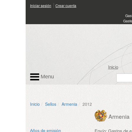
Iniciar sesión
Crear cuenta
Gas
Gaste
Inicio
Menu
Inicio
Sellos
Armenia
2012
Armenia
Envío: Gastos de 
Años de emisión