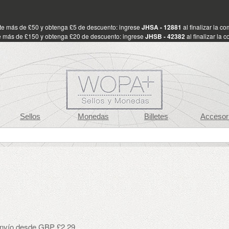
te más de £50 y obtenga £5 de descuento: ingrese
JHSA - 12881
al finalizar la c
 más de £150 y obtenga £20 de descuento: ingrese
JHSB - 42382
al finalizar la 
Sellos
Monedas
Billetes
Accesor
envío desde GBP £2.29