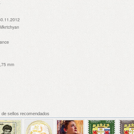
r
30.11.2012
Mkrtchyan
rance
9,75 mm
s de sellos recomendados