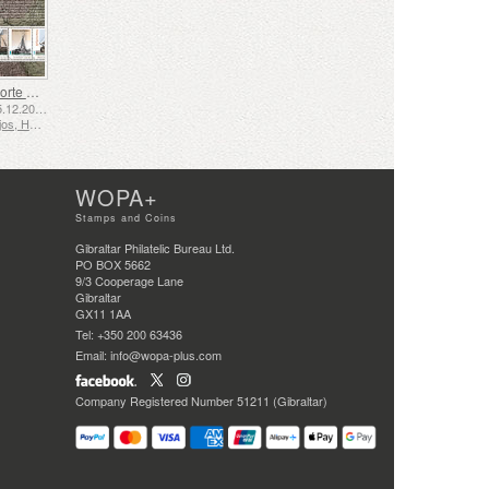
El Transporte Marítimo en los Siglos XVII y XVIII – El Transporte de Turba
Emitido: 05.12.2025
Países Bajos, Holanda
WOPA+
Stamps and Coins
Gibraltar Philatelic Bureau Ltd.
PO BOX 5662
9/3 Cooperage Lane
Gibraltar
GX11 1AA
Tel: +350 200 63436
Email: info@wopa-plus.com
Company Registered Number 51211 (Gibraltar)