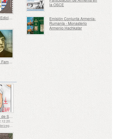
la OSCE
100 - 19ª Edición Definitiva, Escudos de Armas Armenios
Emisión Conjunta Armenia-
Rumanía - Monasterio
Armenio Hachkatar
Armenios Famosos - 200 Aniversario de Nubar Nubarian, Nubar Pasha
Lenguaje de Señas - Bueno
Emitido: 02.12.2025
Bosnia y Herzegovina - República de Srpska