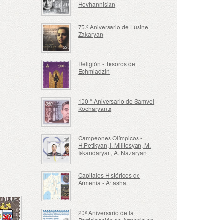
Hovhannisian
75.º Aniversario de Lusine
Zakaryan
Religión - Tesoros de
Echmiadzin
100 ° Aniversario de Samvel
Kocharyants
Campeones Olímpicos -
H.Petikyan, I. Militosyan, M.
Iskandaryan, A. Nazaryan
Capitales Históricos de
Armenia - Artashat
20º Aniversario de la
Participación de Armenia en