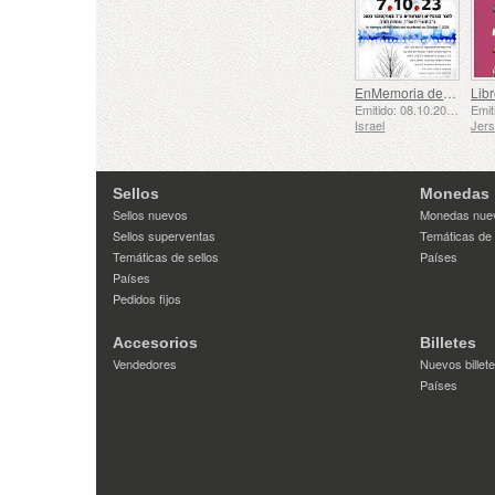
EnMemoria de los Caídos y Asesinados el 7 de Octubre de 2023
Libr
Emitido: 08.10.2025
Israel
Jer
Sellos
Monedas
Sellos nuevos
Monedas nue
Sellos superventas
Temáticas de
Temáticas de sellos
Países
Países
Pedidos fijos
Accesorios
Billetes
Vendedores
Nuevos billet
Países