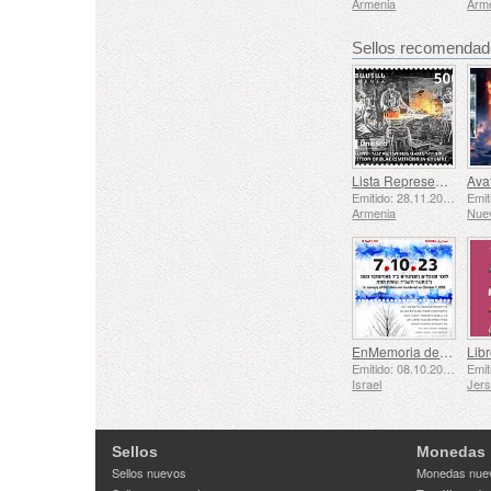
Armenia
Arm
Sellos recomenda
Lista Representativa del Patrimonio Cultural Inmaterial de la Humanidad de la UNESCO - La Tradición de la Herrería en Gyumri
Emitido: 28.11.2025
Armenia
Nue
EnMemoria de los Caídos y Asesinados el 7 de Octubre de 2023
Libr
Emitido: 08.10.2025
Israel
Jer
Sellos
Monedas
Sellos nuevos
Monedas nue