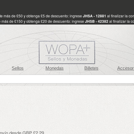
te más de £50 y obtenga £5 de descuento: ingrese
JHSA - 12881
al finalizar la c
 más de £150 y obtenga £20 de descuento: ingrese
JHSB - 42382
al finalizar la 
Sellos
Monedas
Billetes
Accesor
envío desde GBP £2.29