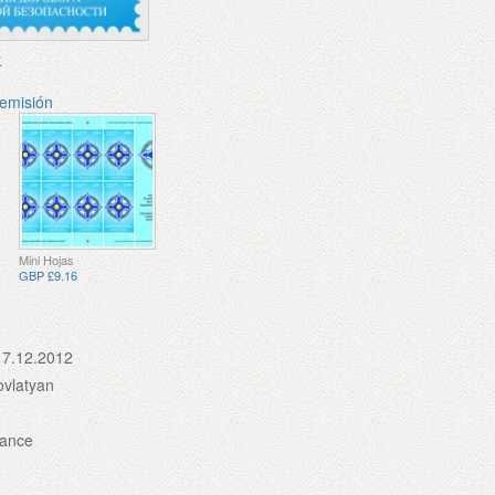
r
 emisión
Mini Hojas
GBP £9.16
17.12.2012
ovlatyan
rance