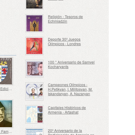
Religión - Tesoros de
Echmiadzin
Deporte 30º Juegos
Olímpicos - Londres
100 ° Aniversario de Samvel
Kocharyants
Campeones Olímpicos -
100 - 19ª Edición Definitiva, Escudos de Armas Armenios
H.Petikyan, I. Militosyan, M.
Iskandaryan, A. Nazaryan
Capitales Históricos de
Armenia - Artashat
20º Aniversario de la
Armenios Famosos - 200 Aniversario de Nubar Nubarian, Nubar Pasha
Participación de Armenia en