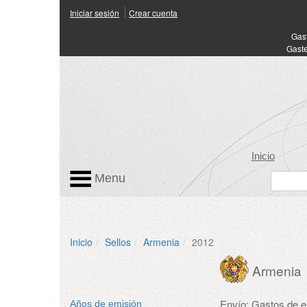
Iniciar sesión
Crear cuenta
Gas
Gaste
Inicio
Menu
Inicio
Sellos
Armenia
2012
Armenia
Envío: Gastos de 
Años de emisión