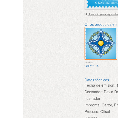
Haz clic para agranda
Otros productos en
Series
GBP £1.15
Datos técnicos
Fecha de emisión:
Diseñador:
David D
Ilustrador:
-
Imprenta:
Cartor, F
Proceso:
Offset
Colores:
-