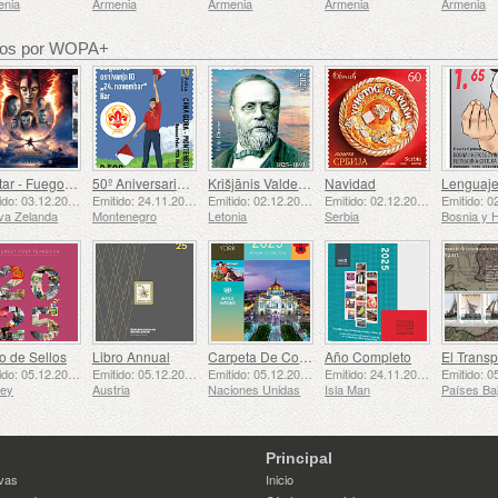
enia
Armenia
Armenia
Armenia
Armenia
dos por WOPA+
Avatar - Fuego y Ceniza
50º Aniversario de la Fundación del Bar Scout 24 de Noviembre
Krišjānis Valdemārs
Navidad
Emitido: 03.12.2025
Emitido: 24.11.2025
Emitido: 02.12.2025
Emitido: 02.12.2025
va Zelanda
Montenegro
Letonia
Serbia
o de Sellos
Libro Annual
Carpeta De Colección Anual (Nueva York)
Año Completo
Emitido: 05.12.2025
Emitido: 05.12.2025
Emitido: 05.12.2025
Emitido: 24.11.2025
sey
Austria
Naciones Unidas
Isla Man
Principal
vas
Inicio