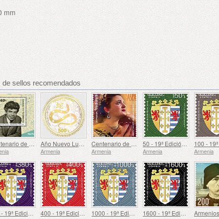
,0 mm
s de sellos recomendados
Centenario de Paruyr Sevak
Año Nuevo Lunar
Centenario de Gohar Gasparyan
50 - 19ª Edición Definitiva, Escudos de Armas Armenios
enia
Armenia
Armenia
Armenia
Armenia
380 - 19ª Edición Definitiva, Escudos de Armas Armenios
400 - 19ª Edición Definitiva, Escudos de Armas Armenios
1000 - 19ª Edición Definitiva, Escudos de Armas Armenios
1600 - 19ª Edición Definitiva, Escudos de Armas Armenios