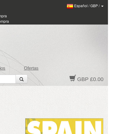
Español
/
GBP
/
ompra
compra
ios
Ofertas
GBP £0.00