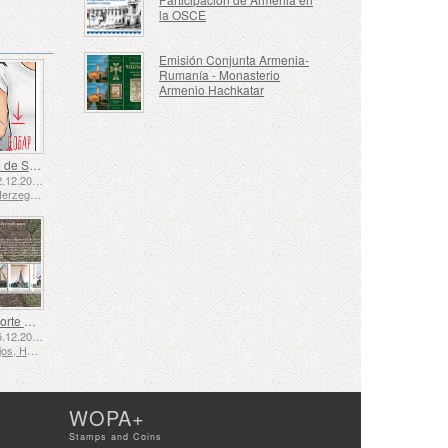
la OSCE
Emisión Conjunta Armenia-
Rumanía - Monasterio
Armenio Hachkatar
Lenguaje de Señas - Bueno
Emitido: 02.12.2025
Bosnia y Herzegovina - República de Srpska
El Transporte Marítimo en los Siglos XVII y XVIII – El Transporte de Turba
Emitido: 05.12.2025
Países Bajos, Holanda
WOPA+
Stamps and Coins