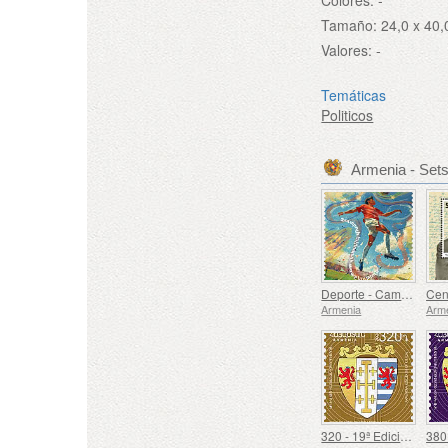
Tamaño:
24,0 x 40
Valores:
-
Temáticas
Politicos
Armenia - Set
Deporte - Campeonato Europeo de Fútbol, ​​Euro
Armenia
Arm
320 - 19ª Edición Definitiva, Escudos de Armas Armenios