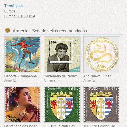
Temáticas
Europa
Europa 2010 - 2014
Armenia - Sets de sellos recomendados
Deporte - Campeonato Europeo de Fútbol, ​​Euro
Centenario de Paruyr Sevak
Año Nuevo Lunar
Armenia
Armenia
Armenia
Centenario de Gohar Gasparyan
50 - 19ª Edición Definitiva, Escudos de Armas Armenios
100 - 19ª Edición Definitiva, Escudos de Armas Armenios