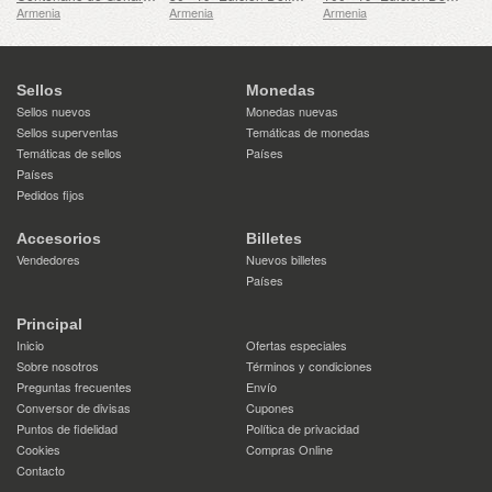
Armenia
Armenia
Armenia
Sellos
Monedas
Sellos nuevos
Monedas nuevas
Sellos superventas
Temáticas de monedas
Temáticas de sellos
Países
Países
Pedidos fijos
Accesorios
Billetes
Vendedores
Nuevos billetes
Países
Principal
Inicio
Ofertas especiales
Sobre nosotros
Términos y condiciones
Preguntas frecuentes
Envío
Conversor de divisas
Cupones
Puntos de fidelidad
Política de privacidad
Cookies
Compras Online
Contacto