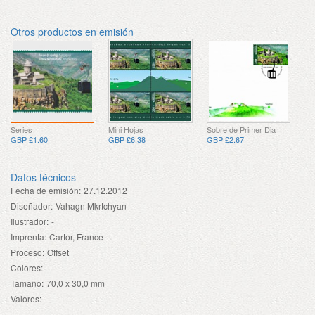
Otros productos en emisión
Series
Mini Hojas
Sobre de Primer Dia
GBP £1.60
GBP £6.38
GBP £2.67
Datos técnicos
Fecha de emisión:
27.12.2012
Diseñador:
Vahagn Mkrtchyan
Ilustrador:
-
Imprenta:
Cartor, France
Proceso:
Offset
Colores:
-
Tamaño:
70,0 x 30,0 mm
Valores:
-