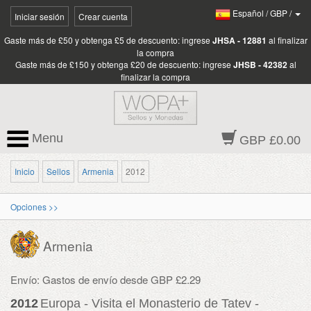
Español
/
GBP
/
Iniciar sesión
Crear cuenta
Gaste más de £50 y obtenga £5 de descuento: ingrese
JHSA - 12881
al finalizar
la compra
Gaste más de £150 y obtenga £20 de descuento: ingrese
JHSB - 42382
al
finalizar la compra
Menu
GBP £0.00
Inicio
Sellos
Armenia
2012
Opciones >>
Armenia
Envío: Gastos de envío desde GBP £2.29
2012
Europa - Visita el Monasterio de Tatev -