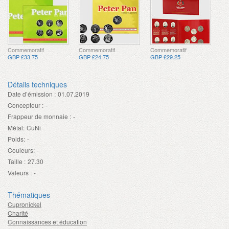
Commemoratif
Commemoratif
Commemoratif
GBP £33.75
GBP £24.75
GBP £29.25
Détails techniques
Date d’émission :
01.07.2019
Concepteur :
-
Frappeur de monnaie :
-
Métal:
CuNi
Poids:
-
Couleurs:
-
Taille :
27.30
Valeurs :
-
Thématiques
Cupronickel
Charité
Connaissances et éducation