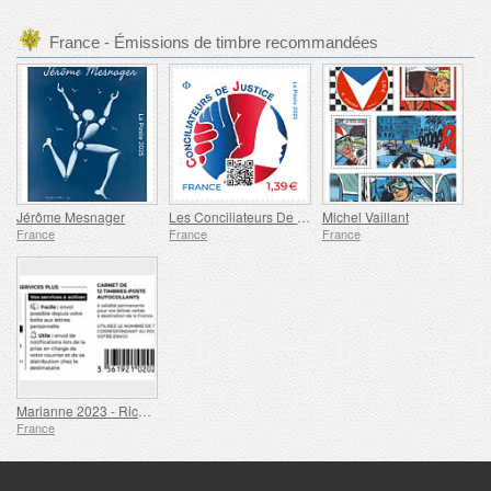
France - Émissions de timbre recommandées
Jérôme Mesnager
Les Conciliateurs De Justice
Michel Vaillant
France
France
France
Marianne 2023 - Riches Heures
France