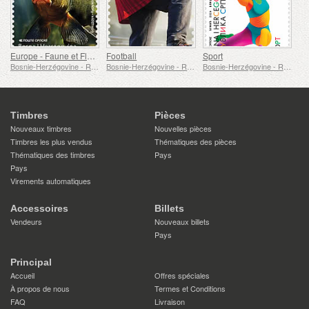
Europe - Faune et Flore Sous-Marines
Football
Sport
Bosnie-Herzégovine - République de Srpska
Bosnie-Herzégovine - République de Srpska
Bosnie-Herzégovine - République de Srpska
Timbres
Pièces
Nouveaux timbres
Nouvelles pièces
Timbres les plus vendus
Thématiques des pièces
Thématiques des timbres
Pays
Pays
Virements automatiques
Accessoires
Billets
Vendeurs
Nouveaux billets
Pays
Principal
Accueil
Offres spéciales
À propos de nous
Termes et Conditions
FAQ
Livraison