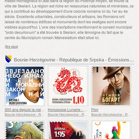
massif montagneux d'Osat dans la région du Podrinje moyen, se trouve la
ville de Skelani. La région est riche en ressources naturelles et minérales, ce
qui a contribué au développement d'une colonie romaine ici du 1er au 4e
siècle. Excellents urbanistes, constructeurs et artisans, les Romains ont
laissé de nombreux édifices et monuments dont les vestiges sont encore
visibles aujourd'hui. L'une des inscriptions mentionnant le conseil municipal
"ordo decurionum" a été trouvée à Skelani, elle témoigne du fait que le
centre du Municipium romain Malvesiatium était situé ici.
[lire plus]
Bosnie-Herzégovine - République de Srpska - Émissions de timbre recommandées
300 ans depuis la naissance d'Emmanuel Kant
Horoscope Lunaire - Année du Dragon
Film
Bosnie-Herzégovine - République de Srpska
Bosnie-Herzégovine - République de Srpska
Bosnie-Herzégovine - République de Srpska