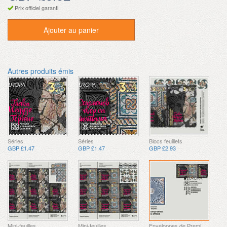
Prix officiel garanti
Ajouter au panier
Autres produits émis
Séries
Séries
Blocs feuillets
GBP £1.47
GBP £1.47
GBP £2.93
Mini-feuilles
Mini-feuilles
Enveloppes de Premier Jour