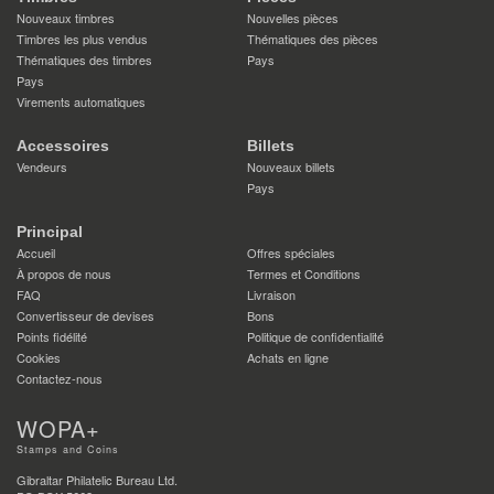
Nouveaux timbres
Nouvelles pièces
Timbres les plus vendus
Thématiques des pièces
Thématiques des timbres
Pays
Pays
Virements automatiques
Accessoires
Billets
Vendeurs
Nouveaux billets
Pays
Principal
Accueil
Offres spéciales
À propos de nous
Termes et Conditions
FAQ
Livraison
Convertisseur de devises
Bons
Points fidélité
Politique de confidentialité
Cookies
Achats en ligne
Contactez-nous
WOPA+
Stamps and Coins
Gibraltar Philatelic Bureau Ltd.