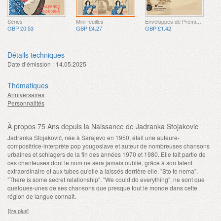
Séries
Mini-feuilles
Enveloppes de Premier Jour
GBP £0.53
GBP £4.27
GBP £1.42
Détails techniques
Date d’émission :
14.05.2025
Thématiques
Anniversaires
Personnalités
À propos 75 Ans depuis la Naissance de Jadranka Stojakovic
Jadranka Stojaković, née à Sarajevo en 1950, était une auteure-
compositrice-interprète pop yougoslave et auteur de nombreuses chansons
urbaines et schlagers de la fin des années 1970 et 1980. Elle fait partie de
ces chanteuses dont le nom ne sera jamais oublié, grâce à son talent
extraordinaire et aux tubes qu'elle a laissés derrière elle. "Sto te nema",
"There is some secret relationship", "We could do everything", ne sont que
quelques-unes de ses chansons que presque tout le monde dans cette
région de langue connaît.
[lire plus]