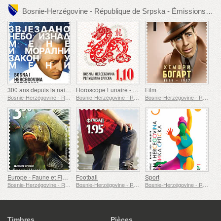
Bosnie-Herzégovine - République de Srpska - Émissions de timbre recommandées
300 ans depuis la naissance d'Emmanuel Kant
Horoscope Lunaire - Année du Dragon
Film
Bosnie-Herzégovine - République de Srpska
Bosnie-Herzégovine - République de Srpska
Bosnie-Herzégovine - République de Srpska
Europe - Faune et Flore Sous-Marines
Football
Sport
Bosnie-Herzégovine - République de Srpska
Bosnie-Herzégovine - République de Srpska
Bosnie-Herzégovine - République de Srpska
Timbres
Pièces