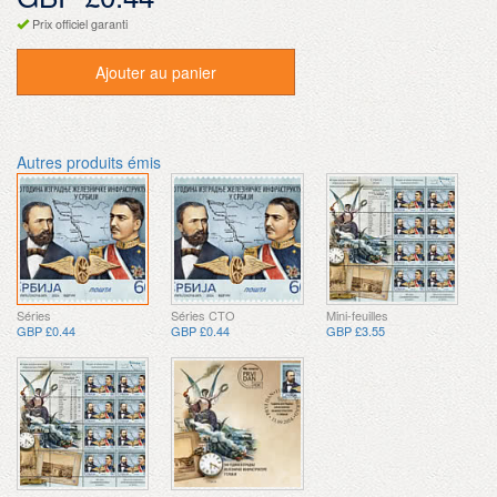
Prix officiel garanti
Ajouter au panier
Autres produits émis
Séries
Séries CTO
Mini-feuilles
GBP £0.44
GBP £0.44
GBP £3.55