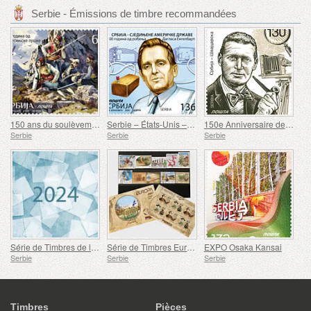
Serbie - Émissions de timbre recommandées
150 ans du soulèvement de Nevesinje
Serbie – États-Unis – 100e anniversaire de la naissance de Douglas Engelbart
150e Anniversaire de la Naissance de Rodolphe Archibald Reiss
Serbie
Serbie
Serbie
Série de Timbres de l'année
Série de Timbres Europe 2007-2016
EXPO Osaka Kansai
Serbie
Serbie
Serbie
Timbres
Pièces