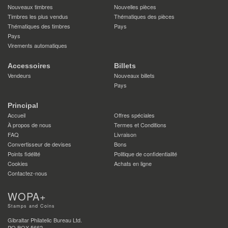
Nouveaux timbres
Nouvelles pièces
Timbres les plus vendus
Thématiques des pièces
Thématiques des timbres
Pays
Pays
Virements automatiques
Accessoires
Billets
Vendeurs
Nouveaux billets
Pays
Principal
Accueil
Offres spéciales
À propos de nous
Termes et Conditions
FAQ
Livraison
Convertisseur de devises
Bons
Points fidélité
Politique de confidentialité
Cookies
Achats en ligne
Contactez-nous
WOPA+
Stamps and Coins
Gibraltar Philatelic Bureau Ltd.
PO BOX 5662