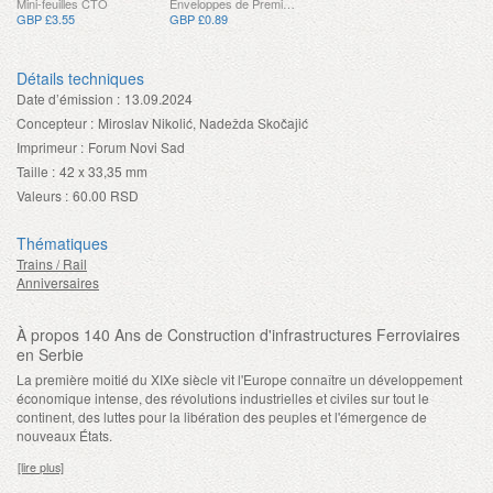
Mini-feuilles CTO
Enveloppes de Premier Jour
GBP £3.55
GBP £0.89
Détails techniques
Date d’émission :
13.09.2024
Concepteur :
Miroslav Nikolić, Nadežda Skočajić
Imprimeur :
Forum Novi Sad
Taille :
42 x 33,35 mm
Valeurs :
60.00 RSD
Thématiques
Trains / Rail
Anniversaires
À propos 140 Ans de Construction d'infrastructures Ferroviaires
en Serbie
La première moitié du XIXe siècle vit l'Europe connaître un développement
économique intense, des révolutions industrielles et civiles sur tout le
continent, des luttes pour la libération des peuples et l'émergence de
nouveaux États.
[lire plus]