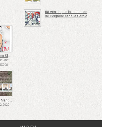
80 Ans depuis la Libération
de Belgrade et de la Serbie
Langue des Signes - Bien
12.2025
Bosnie-Herzégovine - République de Srpska
Transport Maritime aux XVIIe et XVIIIe Siècles – Transport de Tourbe
12.2025