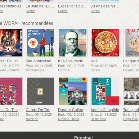
bes Notables
La Joie de l'Europe
Expositions du Musée - 75 Ans du Musée des Arts appliqués, 75 Ans du Musée du Chemin de Fer
80 Ans des Nations Unies
ie
Serbie
Serbie
Serbie
bre WOPA+ recommandées
Avatar - Feu et Cendres
50e Anniversaire de la Fondation du Bar Scout du 24 Novembre
Krišjānis Valdemārs
Noël
: 03.12.2025
Émis: 24.11.2025
Émis: 02.12.2025
Émis: 02.12.2025
Émis: 02.
elle-Zélande
Monténégro
Lettonie
Serbie
Carnet De Timbres
Carnet De Timbres
Dossier Collection Annuelle (New York)
Année Complète
: 05.12.2025
Émis: 05.12.2025
Émis: 05.12.2025
Émis: 24.11.2025
Émis: 05.
sey
Autriche
Nations Unies
Île de Man
Pays-Bas
Principal