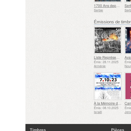
1700 Ans depuis le Premier concile œcuménique de Nicée
Ser
Serbie
Serb
Émissions de tim
Liste Représentative du Patrimoine Culturel Immatériel de l'humanité de l'UNESCO - Tradition de la Forge à Gyumri
Émis: 28.11.2025
Émis
Arménie
Nouv
À la Mémoire des Morts et des Assassinés le 7 Octobre 2023
Émis: 08.10.2025
Émis
Israël
Jer
Timbres
Pièces