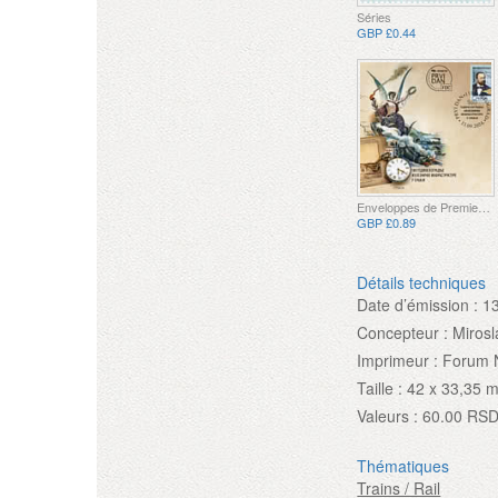
Séries
GBP £0.44
Enveloppes de Premier Jour
GBP £0.89
Détails techniques
Date d’émission :
1
Concepteur :
Mirosl
Imprimeur :
Forum 
Taille :
42 x 33,35 
Valeurs :
60.00 RS
Thématiques
Trains / Rail