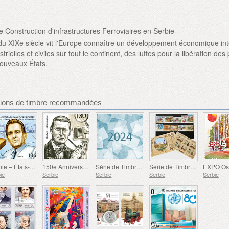
 Construction d'infrastructures Ferroviaires en Serbie
du XIXe siècle vit l'Europe connaître un développement économique in
trielles et civiles sur tout le continent, des luttes pour la libération des
nouveaux États.
sions de timbre recommandées
Serbie – États-Unis – 100e anniversaire de la naissance de Douglas Engelbart
150e Anniversaire de la Naissance de Rodolphe Archibald Reiss
Série de Timbres de l'année
Série de Timbres Europe 2007-2016
ie
Serbie
Serbie
Serbie
Serbie