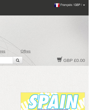
Français
/
GBP
/
res
Offres
GBP £0.00