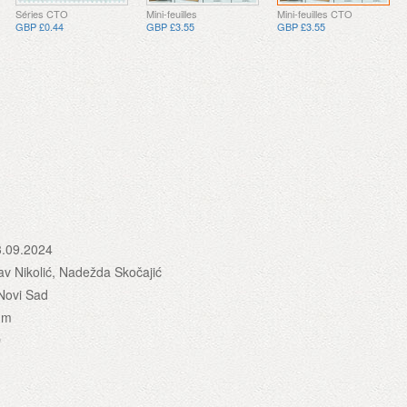
Séries CTO
Mini-feuilles
Mini-feuilles CTO
GBP £0.44
GBP £3.55
GBP £3.55
3.09.2024
av Nikolić, Nadežda Skočajić
Novi Sad
mm
D