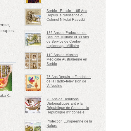
Serbie - Russie - 185 Ans
Depuis la Naissance du
Colonel Nikolaï Raevski
tense,
 peuples
185 Ans de Protection de
Sécurité Militaire et 80 Ans
de Service de Contre-
espionnage Militaire
110 Ans de Mission
Médicale Australienne en
Serbie
75 Ans Depuis la Fondation
de la Radio-télévision de
Voïvodine
EXPO Osaka Kansai
70 Ans de Relations
Diplomatiques Entre la
République de Serbie et la
République d'Indonésie
Protection Européenne de la
Nature