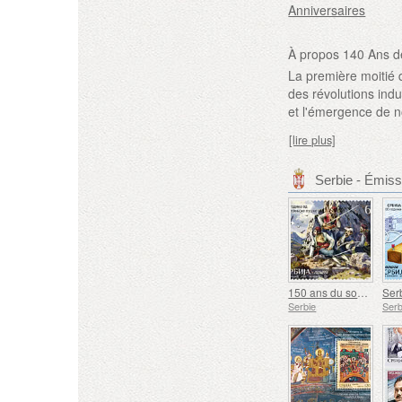
Anniversaires
À propos 140 Ans de
La première moitié 
des révolutions indus
et l'émergence de 
[lire plus]
Serbie - Émis
150 ans du soulèvement de Nevesinje
Serbie
Serb