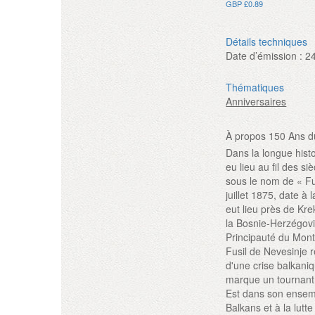
GBP £0.89
Détails techniques
Date d’émission :
2
Thématiques
Anniversaires
À propos 150 Ans d
Dans la longue hist
eu lieu au fil des 
sous le nom de « Fu
juillet 1875, date à
eut lieu près de Kre
la Bosnie-Herzégovi
Principauté du Mont
Fusil de Nevesinje r
d'une crise balkani
marque un tournant 
Est dans son ensemb
Balkans et à la lutt