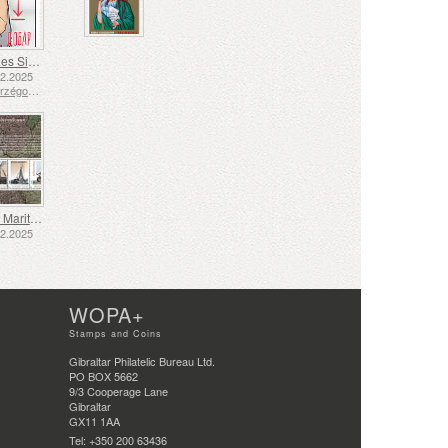
Langue des Signes - Bien
12.2025
Bosnie-Herzégovine - République de Srpska
Transport Maritime aux XVIIe et XVIIIe Siècles – Transport de Tourbe
12.2025
WOPA+
Stamps and Coins
Gibraltar Philatelic Bureau Ltd.
PO BOX 5662
9/3 Cooperage Lane
Gibraltar
GX11 1AA
Tel: +350 200 63436