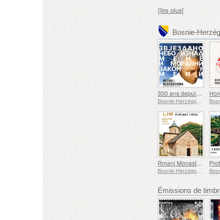
[lire plus]
300 ans depuis la naissance d'Emmanuel Kant
Bosnie-Herzégovine - République de Srpska
Rmanj Monastery
Bosnie-Herzégovine - République de Srpska
Émissions de tim