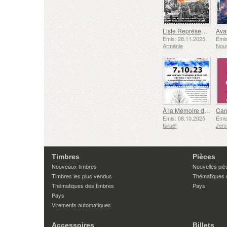
Liste Représentative du Patrimoine Culturel Immatériel de l'humanité de l'UNESCO - Tradition de la Forge à Gyumri
Émis: 28.11.2025
Émis
Arménie
Nouv
À la Mémoire des Morts et des Assassinés le 7 Octobre 2023
Émis: 08.10.2025
Émis
Israël
Jer
Timbres
Pièces
Nouveaux timbres
Nouvelles piè
Timbres les plus vendus
Thématiques 
Thématiques des timbres
Pays
Pays
Virements automatiques
Accessoires
Billets