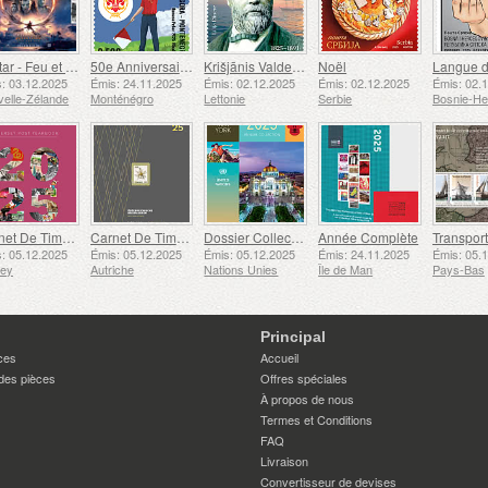
Avatar - Feu et Cendres
50e Anniversaire de la Fondation du Bar Scout du 24 Novembre
Krišjānis Valdemārs
Noël
: 03.12.2025
Émis: 24.11.2025
Émis: 02.12.2025
Émis: 02.12.2025
Émis: 02.
elle-Zélande
Monténégro
Lettonie
Serbie
Carnet De Timbres
Carnet De Timbres
Dossier Collection Annuelle (New York)
Année Complète
: 05.12.2025
Émis: 05.12.2025
Émis: 05.12.2025
Émis: 24.11.2025
Émis: 05.
sey
Autriche
Nations Unies
Île de Man
Pays-Bas
Principal
ces
Accueil
des pièces
Offres spéciales
À propos de nous
Termes et Conditions
FAQ
Livraison
Convertisseur de devises