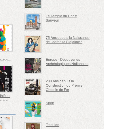
Le Temple du Christ
Sauveur
75 Ans depuis la Naissance
de Jadranka Stojakovic
Europe - Découvertes
Bosnie-Herzégovine - République de Srpska
Archéologiques Nationales
200 Ans depuis la
Construction du Premier
Chemin de Fer
thlètes
Bosnie-Herzégovine - République de Srpska
Sport
Tradition