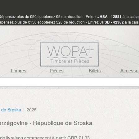
Dépensez plus de £50 et obtenez £5 de réduction - Entrez
JHSA - 12881
à la caiss
pensez plus de £150 et obtenez £20 de réduction - Entrez
JHSB - 42382
à la cai
Timbres
Pièces
Billets
Accessoi
 de Srpska
2025
rzégovine - République de Srpska
s de livraison commencent à partir GBP £1.33