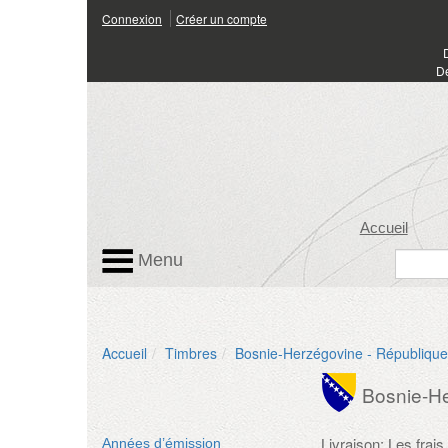
Connexion
Créer un compte
Dé
Accueil
Menu
Accueil
Timbres
Bosnie-Herzégovine - République
Bosnie-He
Livraison: Les frai
Années d’émission