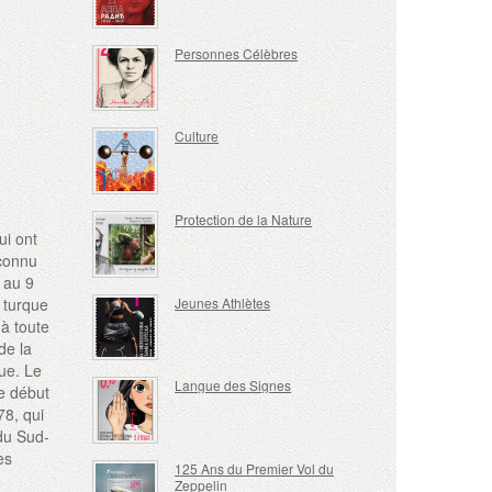
Personnes Célèbres
Culture
Protection de la Nature
ui ont
 connu
 au 9
Jeunes Athlètes
e turque
 à toute
de la
ue. Le
Langue des Signes
le début
78, qui
du Sud-
es
125 Ans du Premier Vol du
Zeppelin