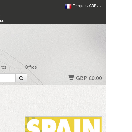
Français
/
GBP
/
e
sse
res
Offres
GBP £0.00