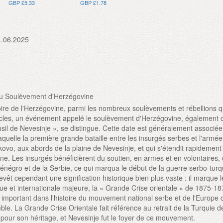
GBP £5.33
GBP £1.78
4.06.2025
u Soulèvement d'Herzégovine
oire de l'Herzégovine, parmi les nombreux soulèvements et rébellions q
siècles, un événement appelé le soulèvement d'Herzégovine, également
sil de Nevesinje », se distingue. Cette date est généralement associée
 laquelle la première grande bataille entre les insurgés serbes et l'armé
kovo, aux abords de la plaine de Nevesinje, et qui s'étendit rapidement
ne. Les insurgés bénéficièrent du soutien, en armes et en volontaires, 
énégro et de la Serbie, ce qui marqua le début de la guerre serbo-turq
evêt cependant une signification historique bien plus vaste : il marque 
que et internationale majeure, la « Grande Crise orientale » de 1875-18
important dans l'histoire du mouvement national serbe et de l'Europe 
le. La Grande Crise Orientale fait référence au retrait de la Turquie d
e pour son héritage, et Nevesinje fut le foyer de ce mouvement.