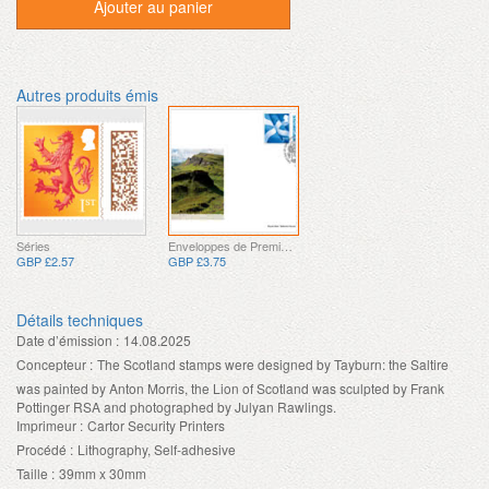
Ajouter au panier
Autres produits émis
Séries
Enveloppes de Premier Jour
GBP £2.57
GBP £3.75
Détails techniques
Date d’émission :
14.08.2025
Concepteur :
The Scotland stamps were designed by Tayburn: the Saltire
was painted by Anton Morris, the Lion of Scotland was sculpted by Frank
Pottinger RSA and photographed by Julyan Rawlings.
Imprimeur :
Cartor Security Printers
Procédé :
Lithography, Self-adhesive
Taille :
39mm x 30mm