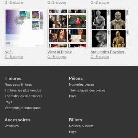
G.-Bretagne
G.-Bretagne
G.-Bretagne
Noël
Vicar of Dibley
Armureries Royales
G.-Bretagne
G.-Bretagne
G.-Bretagne
Timbres
Pièces
Nouveaux timbres
Nouvelles pièces
Timbres les plus vendus
Thématiques des pièces
Thématiques des timbres
Pays
Pays
Virements automatiques
Accessoires
Billets
Vendeurs
Nouveaux billets
Pays