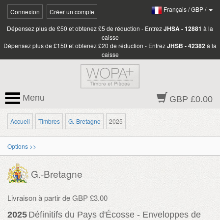
Français
/
GBP
/
Connexion
Créer un compte
Dépensez plus de £50 et obtenez £5 de réduction - Entrez
JHSA - 12881
à la
caisse
Dépensez plus de £150 et obtenez £20 de réduction - Entrez
JHSB - 42382
à la
caisse
Menu
GBP £0.00
Accueil
Timbres
G.-Bretagne
2025
Options >>
G.-Bretagne
Livraison à partir de GBP £3.00
2025
Définitifs du Pays d'Écosse - Enveloppes de