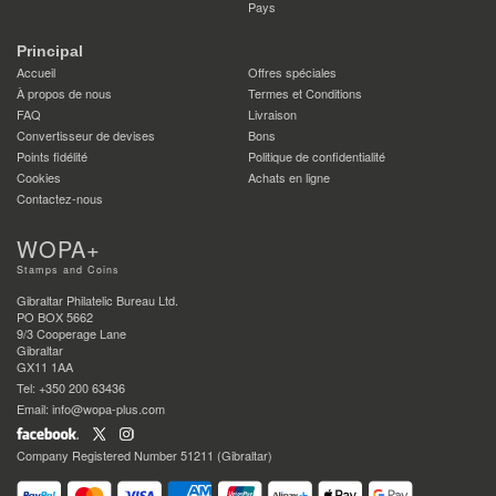
Pays
Principal
Accueil
Offres spéciales
À propos de nous
Termes et Conditions
FAQ
Livraison
Convertisseur de devises
Bons
Points fidélité
Politique de confidentialité
Cookies
Achats en ligne
Contactez-nous
WOPA+
Stamps and Coins
Gibraltar Philatelic Bureau Ltd.
PO BOX 5662
9/3 Cooperage Lane
Gibraltar
GX11 1AA
Tel: +350 200 63436
Email: info@wopa-plus.com
Company Registered Number 51211 (Gibraltar)