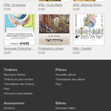
ATM - Ensemble
ATM - ris de Marie
ATM - Moringa Peregrina
Israël
Israël
Israël
Gymnase S.Herzliya, 120 Ans
Professions Juives
Fête - Pessah
Israël
Israël
Israël
Timbres
Pièces
Nouveaux timbres
Nouvelles pièces
Timbres les plus vendus
Thématiques des pièces
Thématiques des timbres
Pays
Pays
Virements automatiques
Accessoires
Billets
Vendeurs
Nouveaux billets