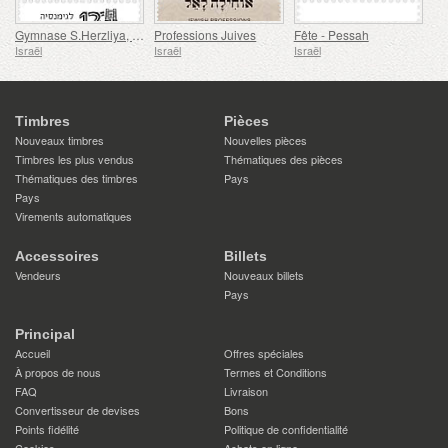
Gymnase S.Herzliya, 120 Ans
Professions Juives
Fête - Pessah
Israël
Israël
Israël
Timbres
Pièces
Nouveaux timbres
Nouvelles pièces
Timbres les plus vendus
Thématiques des pièces
Thématiques des timbres
Pays
Pays
Virements automatiques
Accessoires
Billets
Vendeurs
Nouveaux billets
Pays
Principal
Accueil
Offres spéciales
À propos de nous
Termes et Conditions
FAQ
Livraison
Convertisseur de devises
Bons
Points fidélité
Politique de confidentialité