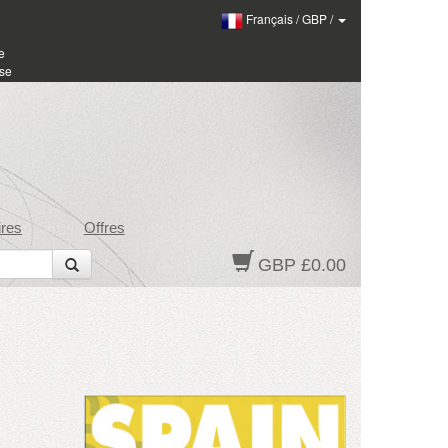
Français
/
GBP
/
e
sse
res
Offres
GBP £0.00