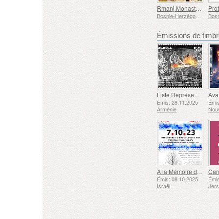
Rmanj Monastery
Bosnie-Herzégovine - République de Srpska
Émissions de tim
Liste Représentative du Patrimoine Culturel Immatériel de l'humanité de l'UNESCO - Tradition de la Forge à Gyumri
Émis: 28.11.2025
Émis
Arménie
Nouv
À la Mémoire des Morts et des Assassinés le 7 Octobre 2023
Émis: 08.10.2025
Émis
Israël
Jer