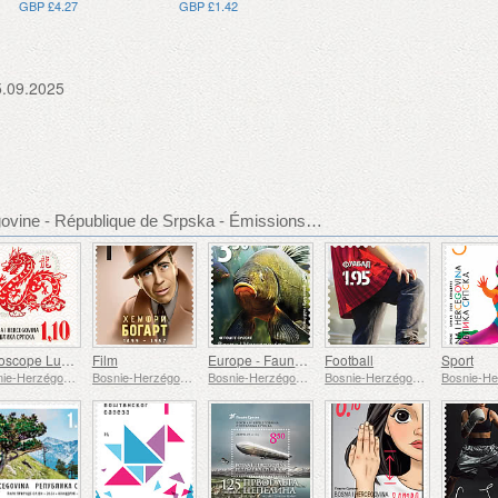
GBP £4.27
GBP £1.42
5.09.2025
Bosnie-Herzégovine - République de Srpska - Émissions de timbre recommandées
Horoscope Lunaire - Année du Dragon
Film
Europe - Faune et Flore Sous-Marines
Football
Sport
Bosnie-Herzégovine - République de Srpska
Bosnie-Herzégovine - République de Srpska
Bosnie-Herzégovine - République de Srpska
Bosnie-Herzégovine - République de Srpska