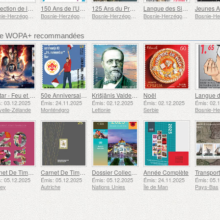
Protection de la Nature
150 Ans de l'UPU
125 Ans du Premier Vol du Zeppelin
Langue des Signes
Jeunes A
Bosnie-Herzégovine - République de Srpska
Bosnie-Herzégovine - République de Srpska
Bosnie-Herzégovine - République de Srpska
Bosnie-Herzégovine - République de Srpska
bre WOPA+ recommandées
Avatar - Feu et Cendres
50e Anniversaire de la Fondation du Bar Scout du 24 Novembre
Krišjānis Valdemārs
Noël
: 03.12.2025
Émis: 24.11.2025
Émis: 02.12.2025
Émis: 02.12.2025
Émis: 02.
elle-Zélande
Monténégro
Lettonie
Serbie
Carnet De Timbres
Carnet De Timbres
Dossier Collection Annuelle (New York)
Année Complète
: 05.12.2025
Émis: 05.12.2025
Émis: 05.12.2025
Émis: 24.11.2025
Émis: 05.
sey
Autriche
Nations Unies
Île de Man
Pays-Bas