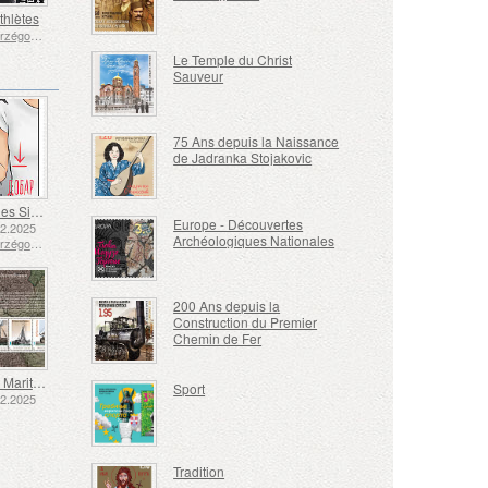
thlètes
Bosnie-Herzégovine - République de Srpska
Le Temple du Christ
Sauveur
75 Ans depuis la Naissance
de Jadranka Stojakovic
Langue des Signes - Bien
Europe - Découvertes
12.2025
Archéologiques Nationales
Bosnie-Herzégovine - République de Srpska
200 Ans depuis la
Construction du Premier
Chemin de Fer
Transport Maritime aux XVIIe et XVIIIe Siècles – Transport de Tourbe
Sport
12.2025
Tradition