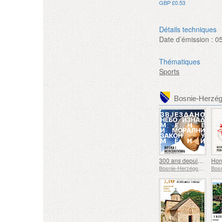
GBP £0.53
Détails techniques
Date d’émission :
0
Thématiques
Sports
300 ans depuis la naissance d'Emmanuel Kant
Bosnie-Herzégovine - République de Srpska