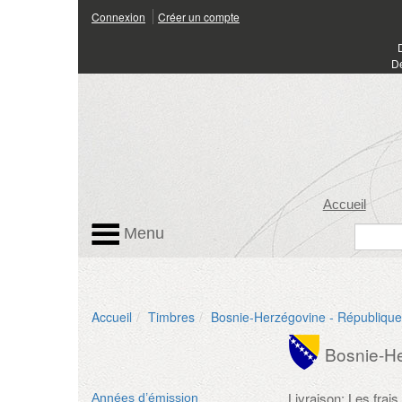
Connexion
Créer un compte
Dé
Accueil
Menu
Accueil
Timbres
Bosnie-Herzégovine - République
Bosnie-He
Livraison: Les frai
Années d’émission