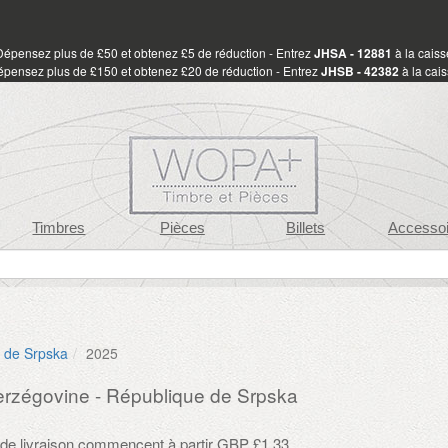
Dépensez plus de £50 et obtenez £5 de réduction - Entrez
JHSA - 12881
à la caiss
pensez plus de £150 et obtenez £20 de réduction - Entrez
JHSB - 42382
à la cai
Timbres
Pièces
Billets
Accessoi
 de Srpska
2025
rzégovine - République de Srpska
s de livraison commencent à partir GBP £1.33