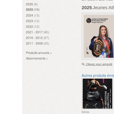
2026
(9)
2025
Jeunes At
2025
(15)
2024
(13)
2023
(12)
2022
(12)
2021 - 2017
(80)
2016 - 2012
(67)
2011 - 2008
(55)
Produits annuels >
Abonnements >
Cliquez pour agrandir
Autres produits émi
Séries