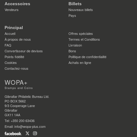
Accessoires
Billets
Vendeurs
Nouveaux billets
Pays
Principal
Accueil
Offres spéciales
À propos de nous
Termes et Conditions
FAQ
Livraison
Convertisseur de devises
Bons
Points fidélité
Politique de confidentialité
Cookies
Achats en ligne
Contactez-nous
WOPA+
Stamps and Coins
Gibraltar Philatelic Bureau Ltd.
PO BOX 5662
9/3 Cooperage Lane
Gibraltar
GX11 1AA
Tel: +350 200 63436
Email: info@wopa-plus.com