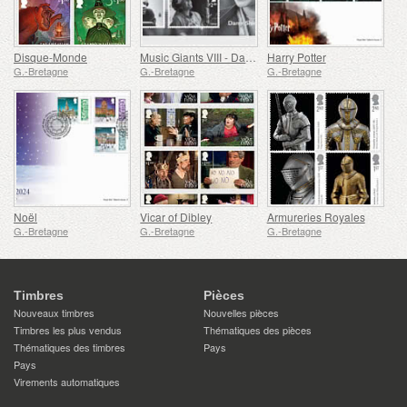
Disque-Monde
Music Giants VIII - Dame Shirley Bassey
Harry Potter
G.-Bretagne
G.-Bretagne
G.-Bretagne
Noël
Vicar of Dibley
Armureries Royales
G.-Bretagne
G.-Bretagne
G.-Bretagne
Timbres
Pièces
Nouveaux timbres
Nouvelles pièces
Timbres les plus vendus
Thématiques des pièces
Thématiques des timbres
Pays
Pays
Virements automatiques