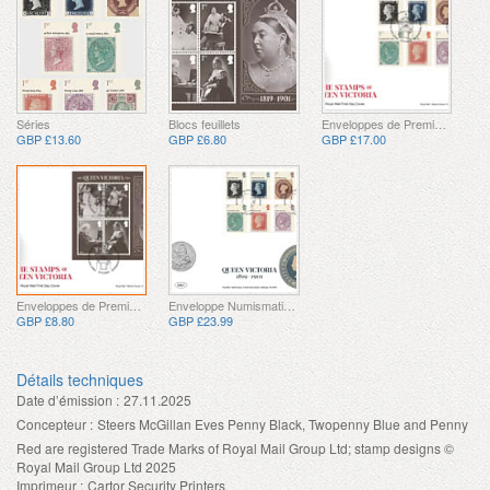
Séries
Blocs feuillets
Enveloppes de Premier Jour
GBP £13.60
GBP £6.80
GBP £17.00
Enveloppes de Premier Jour
Enveloppe Numismatique
GBP £8.80
GBP £23.99
Détails techniques
Date d’émission :
27.11.2025
Concepteur :
Steers McGillan Eves Penny Black, Twopenny Blue and Penny
Red are registered Trade Marks of Royal Mail Group Ltd; stamp designs ©
Royal Mail Group Ltd 2025
Imprimeur :
Cartor Security Printers