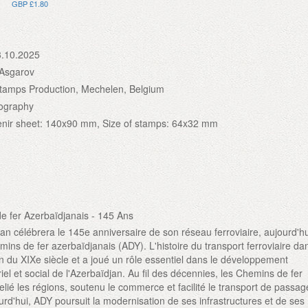
GBP £1.80
3.10.2025
 Asgarov
tamps Production, Mechelen, Belgium
thography
enir sheet: 140x90 mm, Size of stamps: 64x32 mm
e fer Azerbaïdjanais - 145 Ans
jan célébrera le 145e anniversaire de son réseau ferroviaire, aujourd'h
ns de fer azerbaïdjanais (ADY). L'histoire du transport ferroviaire da
in du XIXe siècle et a joué un rôle essentiel dans le développement
el et social de l'Azerbaïdjan. Au fil des décennies, les Chemins de fer
elié les régions, soutenu le commerce et facilité le transport de passag
rd'hui, ADY poursuit la modernisation de ses infrastructures et de ses