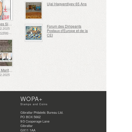
Ujal Hagverdiyev 65 Ans
Langue des Signes - Bien
Forum des Dirigeants
12.2025
Postaux d'Europe et de la
Bosnie-Herzégovine - République de Srpska
CEI
Transport Maritime aux XVIIe et XVIIIe Siècles – Transport de Tourbe
12.2025
WOPA+
Stamps and Coins
Gibraltar Philatelic Bureau Ltd.
PO BOX 5662
9/3 Cooperage Lane
Gibraltar
GX11 1AA