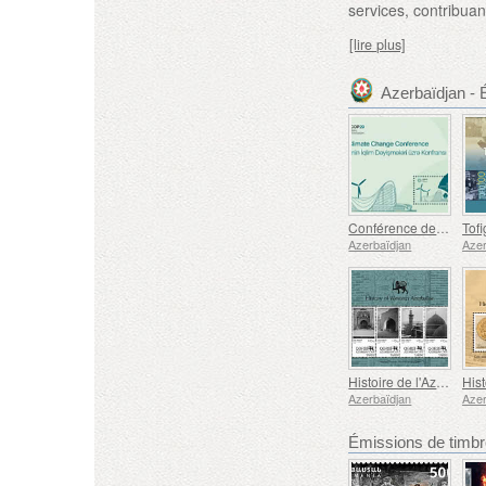
services, contribuan
[lire plus]
Azerbaïdjan -
Conférence des Nations Unies sur les Changements Climatiques
Tof
Azerbaïdjan
Azer
Histoire de l'Azerbaïdjan Occidental - Mosquée Bleue
Azerbaïdjan
Azer
Émissions de tim