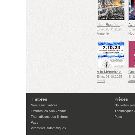
Liste Représentative du Patrimoine Culturel Immatériel de l'humanité de l'UNESCO - Tradition de la Forge à Gyumri
Émis: 28.11.2025
Émis
Arménie
Nouv
À la Mémoire des Morts et des Assassinés le 7 Octobre 2023
Émis: 08.10.2025
Émis
Israël
Jer
Timbres
Pièces
Nouveaux timbres
Nouvelles piè
Timbres les plus vendus
Thématiques 
Thématiques des timbres
Pays
Pays
Virements automatiques