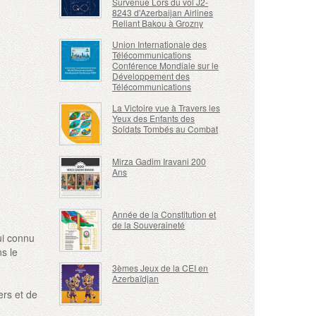
Survenue Lors du vol J2-
8243 d'Azerbaijan Airlines
Reliant Bakou à Grozny
Union Internationale des
Télécommunications
Conférence Mondiale sur le
Développement des
Télécommunications
La Victoire vue à Travers les
Yeux des Enfants des
Soldats Tombés au Combat
Mirza Gadim Iravani 200
Ans
Année de la Constitution et
de la Souveraineté
ui connu
ns le
3èmes Jeux de la CEI en
Azerbaïdjan
ers et de