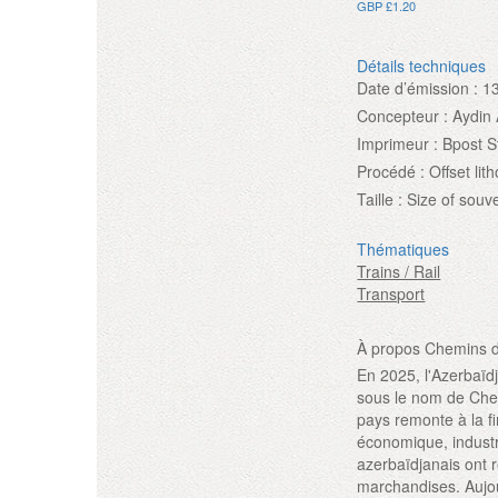
GBP £1.20
Détails techniques
Date d’émission :
1
Concepteur :
Aydin
Imprimeur :
Bpost S
Procédé :
Offset li
Taille :
Size of souv
Thématiques
Trains / Rail
Transport
À propos Chemins d
En 2025, l'Azerbaïd
sous le nom de Chemi
pays remonte à la f
économique, industri
azerbaïdjanais ont r
marchandises. Aujou