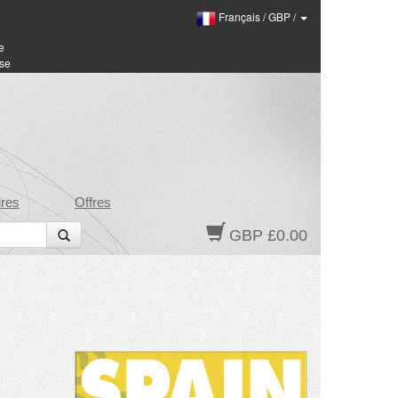
Français
/
GBP
/
e
sse
res
Offres
GBP £0.00