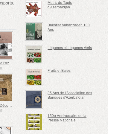
Motifs de Tapis
nsports.
d'Azerbaïdjan
Bakhtiar Vahabzadeh 100
Ans
Légumes et Légumes Verts
Histoire de l'Azerbaïdjan Occidental - Mosquée Sardar
an
Fruits et Baies
35 Ans de l'Association des
Banques d'Azerbaïdjan
Europe - Découvertes Archéologiques Nationales, Gobustan
an
150e Anniversaire de la
Presse Nationale