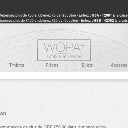
Dépensez plus de £50 et obtenez £5 de réduction - Entrez
JHSA - 12881
à la caiss
pensez plus de £150 et obtenez £20 de réduction - Entrez
JHSB - 42382
à la cai
Timbres
Pièces
Billets
Accessoi
jan
: Commandes de plus de GBP £50.00 dans le monde entier