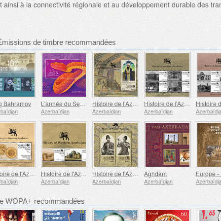
t ainsi à la connectivité régionale et au développement durable des tra
 Émissions de timbre recommandées
ig Bahramov
L'année du Serpent
Histoire de l'Azerbaïdjan Occidental - Le Dernier Khan d'Irevan
Histoire de l'Azerbaïdjan Occidental - Palais Sardar
baïdjan
Azerbaïdjan
Azerbaïdjan
Azerbaïdjan
Azerbaïdj
Histoire de l'Azerbaïdjan Occidental - Pièce de Monnaie Frappée dans le Khanat d'Irevan
Histoire de l'Azerbaïdjan Occidental - Le Khanat d'Irevan dans les œuvres d'artistes étrangers
Histoire de l'Azerbaïdjan Occidental - Représentants de l'école Goycha Ashiq
Aghdam
baïdjan
Azerbaïdjan
Azerbaïdjan
Azerbaïdjan
Azerbaïdj
bre WOPA+ recommandées