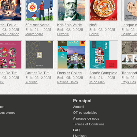
Avatar - Feu et Cendres
50e Anniversaire de la Fondation du Bar Scout du 24 Novembre
Krišjānis Valdemārs
Noël
: 03.12.2025
Émis: 24.11.2025
Émis: 02.12.2025
Émis: 02.12.2025
Émis: 02.
elle-Zélande
Monténégro
Lettonie
Serbie
Carnet De Timbres
Carnet De Timbres
Dossier Collection Annuelle (New York)
Année Complète
: 05.12.2025
Émis: 05.12.2025
Émis: 05.12.2025
Émis: 24.11.2025
Émis: 05.
sey
Autriche
Nations Unies
Île de Man
Pays-Bas
Principal
ces
Accueil
des pièces
Offres spéciales
À propos de nous
Termes et Conditions
FAQ
Livraison