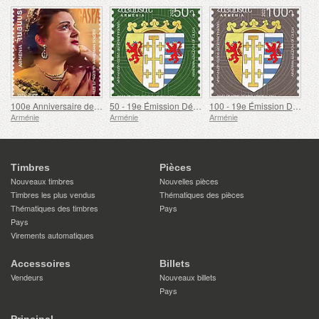
100e Anniversaire de Gohar Gasparyan
50 - 19e Émission Définitive, Armoiries Arméniennes
100 - 19e Émission Définitive, Armoiries Arméniennes
Arménie
Arménie
Arménie
Timbres
Pièces
Nouveaux timbres
Nouvelles pièces
Timbres les plus vendus
Thématiques des pièces
Thématiques des timbres
Pays
Pays
Virements automatiques
Accessoires
Billets
Vendeurs
Nouveaux billets
Pays