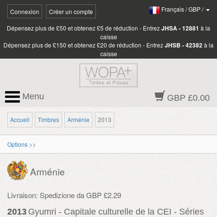
Français
/
GBP
/
Connexion
Créer un compte
Dépensez plus de £50 et obtenez £5 de réduction - Entrez
JHSA - 12881
à la
caisse
Dépensez plus de £150 et obtenez £20 de réduction - Entrez
JHSB - 42382
à la
caisse
Menu
GBP £0.00
Accueil
Timbres
Arménie
2013
Options >>
Arménie
Livraison: Spedizione da GBP £2.29
2013
Gyumri - Capitale culturelle de la CEI - Séries