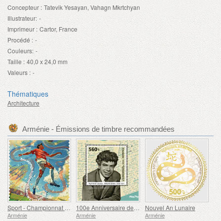
Concepteur :
Tatevik Yesayan, Vahagn Mkrtchyan
Illustrateur:
-
Imprimeur :
Cartor, France
Procédé :
-
Couleurs:
-
Taille :
40,0 x 24,0 mm
Valeurs :
-
Thématiques
Architecture
Arménie - Émissions de timbre recommandées
Sport - Championnat d'Europe de football, Euro
100e Anniversaire de Paruyr Sevak
Nouvel An Lunaire
Arménie
Arménie
Arménie