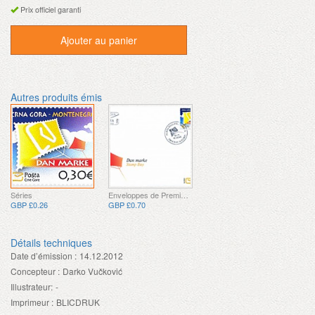
Prix officiel garanti
Ajouter au panier
Autres produits émis
Séries
Enveloppes de Premier Jour
GBP £0.26
GBP £0.70
Détails techniques
Date d’émission :
14.12.2012
Concepteur :
Darko Vučković
Illustrateur:
-
Imprimeur :
BLICDRUK