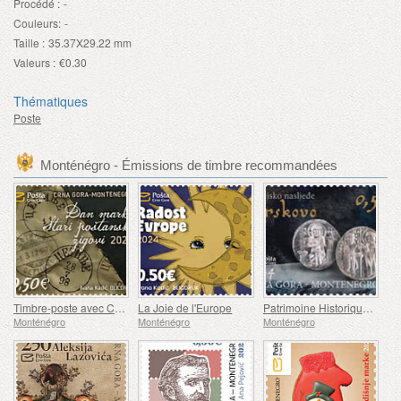
Procédé :
-
Couleurs:
-
Taille :
35.37X29.22 mm
Valeurs :
€0.30
Thématiques
Poste
Monténégro - Émissions de timbre recommandées
Timbre-poste avec Cachets Postaux d'un jour
La Joie de l'Europe
Patrimoine Historique de Brskovo
Monténégro
Monténégro
Monténégro