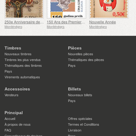
250e Anniversaire de la Naissance d'Aleksije Lazović
150 Ans des Premiers Timbres-poste Monténégrins
Nouvelle Année
Monténégro
Monténégro
Monténégro
Timbres
Pièces
Nouveaux timbres
Nouvelles pièces
Timbres les plus vendus
Thématiques des pièces
Thématiques des timbres
Pays
Pays
Virements automatiques
Accessoires
Billets
Vendeurs
Nouveaux billets
Pays
Principal
Accueil
Offres spéciales
À propos de nous
Termes et Conditions
FAQ
Livraison
Convertisseur de devises
Bons