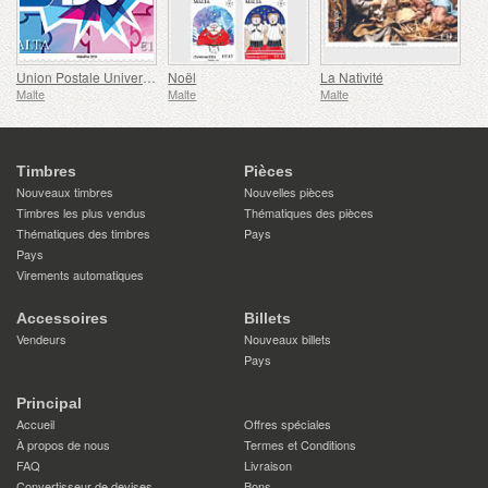
Union Postale Universelle - 150e Anniversaire
Noël
La Nativité
Malte
Malte
Malte
Timbres
Pièces
Nouveaux timbres
Nouvelles pièces
Timbres les plus vendus
Thématiques des pièces
Thématiques des timbres
Pays
Pays
Virements automatiques
Accessoires
Billets
Vendeurs
Nouveaux billets
Pays
Principal
Accueil
Offres spéciales
À propos de nous
Termes et Conditions
FAQ
Livraison
Convertisseur de devises
Bons