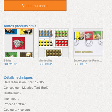
Ajouter au panier
Autres produits émis
Séries
Mini-feuilles
Enveloppes de Premier Jour
GBP £3.32
GBP £33.22
GBP £3.67
Détails techniques
Date d’émission :
13.07.2005
Concepteur :
Maurice Tanti Burlò
Illustrateur:
-
Imprimeur :
-
Procédé :
Offset
Couleurs:
4 colours