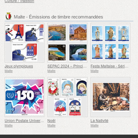
Culture / Tradition
Malte - Émissions de timbre recommandées
Jeux olympiques
SEPAC 2024 – Principales Attractions Touristiques
Festa Maltaise - Série VIII
Malte
Malte
Malte
Union Postale Universelle - 150e Anniversaire
Noël
La Nativité
Malte
Malte
Malte