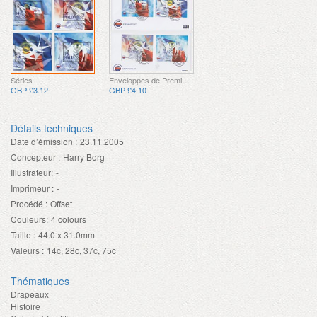
Séries
Enveloppes de Premier Jour
GBP £3.12
GBP £4.10
Détails techniques
Date d’émission :
23.11.2005
Concepteur :
Harry Borg
Illustrateur:
-
Imprimeur :
-
Procédé :
Offset
Couleurs:
4 colours
Taille :
44.0 x 31.0mm
Valeurs :
14c, 28c, 37c, 75c
Thématiques
Drapeaux
Histoire