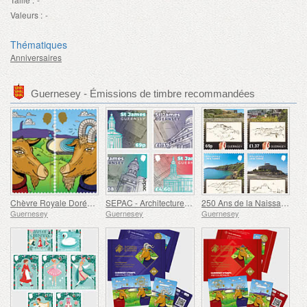
Valeurs :
-
Thématiques
Anniversaires
Guernesey - Émissions de timbre recommandées
Chèvre Royale Dorée de Guernesey
SEPAC - Architecture, St James Guernesey
250 Ans de la Naissance de J.M.W. Turner
Guernesey
Guernesey
Guernesey