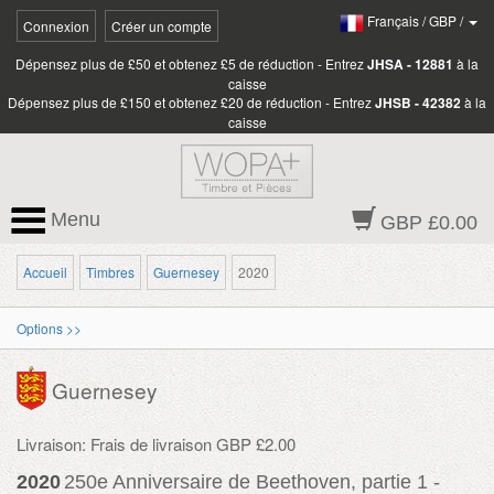
Français
/
GBP
/
Connexion
Créer un compte
Dépensez plus de £50 et obtenez £5 de réduction - Entrez
JHSA - 12881
à la
caisse
Dépensez plus de £150 et obtenez £20 de réduction - Entrez
JHSB - 42382
à la
caisse
Menu
GBP £0.00
Accueil
Timbres
Guernesey
2020
Options >>
Guernesey
Livraison: Frais de livraison GBP £2.00
2020
250e Anniversaire de Beethoven, partie 1 -