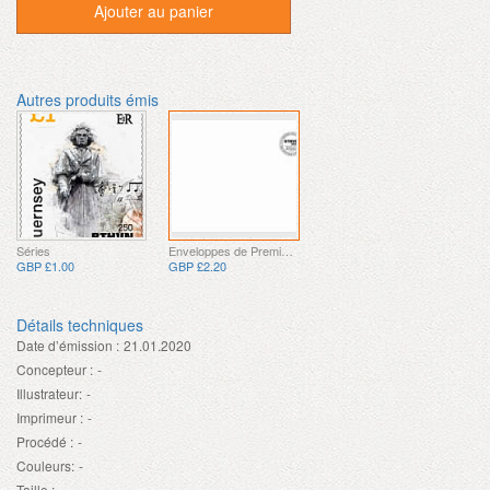
Ajouter au panier
Autres produits émis
Séries
Enveloppes de Premier Jour
GBP £1.00
GBP £2.20
Détails techniques
Date d’émission :
21.01.2020
Concepteur :
-
Illustrateur:
-
Imprimeur :
-
Procédé :
-
Couleurs:
-
Taille :
-