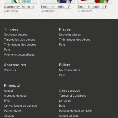
Guernesey Douze Jours de Noël
Timbre Numérique Royal Doré de Guernesey avec Chèvre
Timbre Numérique Royal Doré de Guernesey avec Chèvre Nounou
Guernesey
Guernesey
Guernesey
Timbres
Pièces
Nouveaux timbres
Nouvelles pièces
Timbres les plus vendus
Thématiques des pièces
Thématiques des timbres
Pays
Pays
Virements automatiques
Accessoires
Billets
Vendeurs
Nouveaux billets
Pays
Principal
Accueil
Offres spéciales
À propos de nous
Termes et Conditions
FAQ
Livraison
Convertisseur de devises
Bons
Points fidélité
Politique de confidentialité
Cookies
Achats en ligne