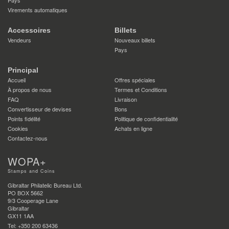
Pays
Virements automatiques
Accessoires
Billets
Vendeurs
Nouveaux billets
Pays
Principal
Accueil
Offres spéciales
À propos de nous
Termes et Conditions
FAQ
Livraison
Convertisseur de devises
Bons
Points fidélité
Politique de confidentialité
Cookies
Achats en ligne
Contactez-nous
WOPA+
Stamps and Coins
Gibraltar Philatelic Bureau Ltd.
PO BOX 5662
9/3 Cooperage Lane
Gibraltar
GX11 1AA
Tel: +350 200 63436