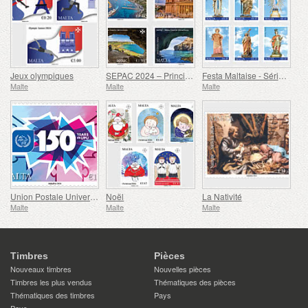
Jeux olympiques
SEPAC 2024 – Principales Attractions Touristiques
Festa Maltaise - Série VIII
Malte
Malte
Malte
Union Postale Universelle - 150e Anniversaire
Noël
La Nativité
Malte
Malte
Malte
Timbres
Pièces
Nouveaux timbres
Nouvelles pièces
Timbres les plus vendus
Thématiques des pièces
Thématiques des timbres
Pays