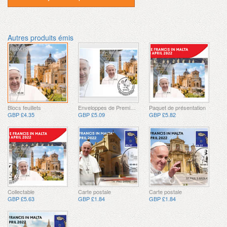
Autres produits émis
Blocs feuillets
Enveloppes de Premier Jour
Paquet de présentation
GBP £4.35
GBP £5.09
GBP £5.82
Collectable
Carte postale
Carte postale
GBP £5.63
GBP £1.84
GBP £1.84