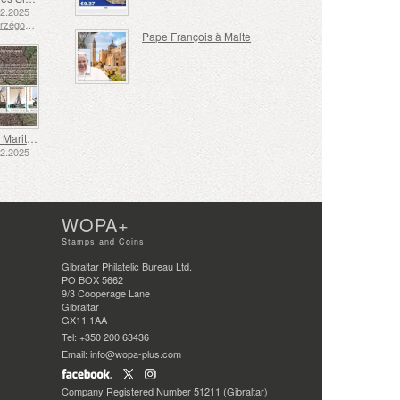
12.2025
Bosnie-Herzégovine - République de Srpska
Pape François à Malte
Transport Maritime aux XVIIe et XVIIIe Siècles – Transport de Tourbe
12.2025
WOPA+
Stamps and Coins
Gibraltar Philatelic Bureau Ltd.
PO BOX 5662
9/3 Cooperage Lane
Gibraltar
GX11 1AA
Tel: +350 200 63436
Email: info@wopa-plus.com
Company Registered Number 51211 (Gibraltar)