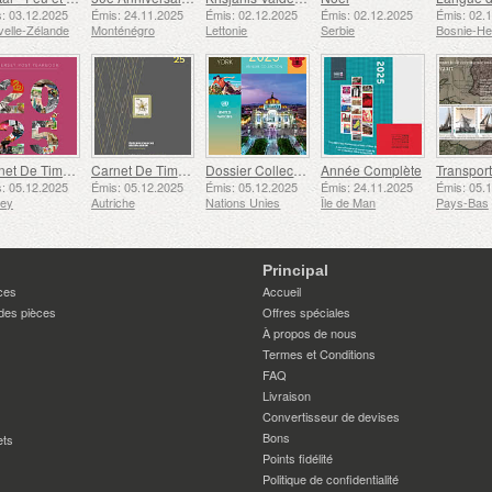
: 03.12.2025
Émis: 24.11.2025
Émis: 02.12.2025
Émis: 02.12.2025
Émis: 02.
elle-Zélande
Monténégro
Lettonie
Serbie
Carnet De Timbres
Carnet De Timbres
Dossier Collection Annuelle (New York)
Année Complète
: 05.12.2025
Émis: 05.12.2025
Émis: 05.12.2025
Émis: 24.11.2025
Émis: 05.
sey
Autriche
Nations Unies
Île de Man
Pays-Bas
Principal
ces
Accueil
des pièces
Offres spéciales
À propos de nous
Termes et Conditions
FAQ
Livraison
Convertisseur de devises
Bons
ets
Points fidélité
Politique de confidentialité