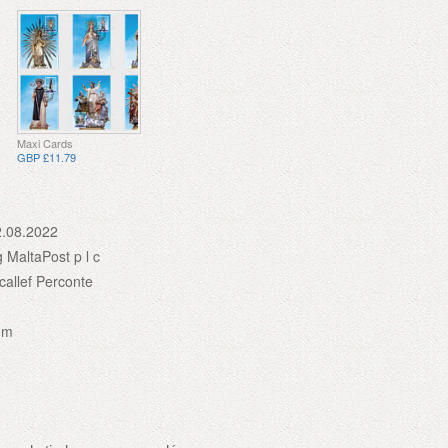
Maxi Cards
GBP £11.79
2.08.2022
 MaltaPost p l c
callef Perconte
mm