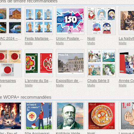
ions de timbre recommandées
SEPAC 2024 – Principales Attractions Touristiques
Festa Maltaise - Série VIII
Union Postale Universelle - 150e Anniversaire
Noël
La Nativi
e
Malte
Malte
Malte
Malte
iversaires
L'année du Serpent
Exposition de Timbres Maltex
Chats Série II
e
Malte
Malte
Malte
Malte
bre WOPA+ recommandées
Avatar - Feu et Cendres
50e Anniversaire de la Fondation du Bar Scout du 24 Novembre
Krišjānis Valdemārs
Noël