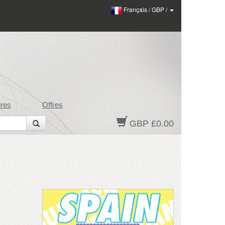
Français
/
GBP
/
res
Offres
GBP £0.00