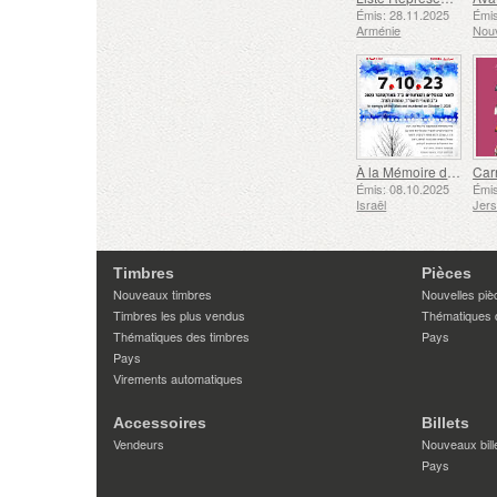
Émis: 28.11.2025
Émis
Arménie
Nouv
À la Mémoire des Morts et des Assassinés le 7 Octobre 2023
Émis: 08.10.2025
Émis
Israël
Jer
Timbres
Pièces
Nouveaux timbres
Nouvelles piè
Timbres les plus vendus
Thématiques 
Thématiques des timbres
Pays
Pays
Virements automatiques
Accessoires
Billets
Vendeurs
Nouveaux bill
Pays