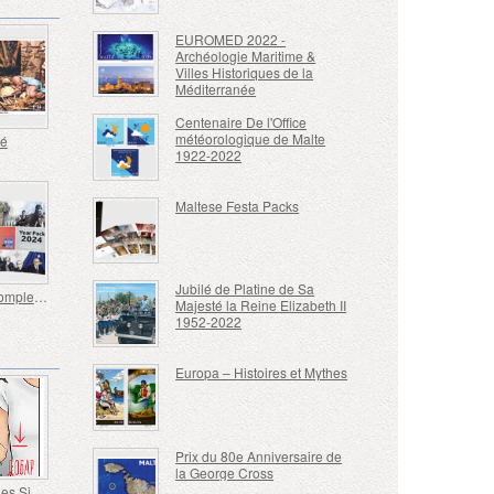
EUROMED 2022 -
Archéologie Maritime &
Villes Historiques de la
Méditerranée
Centenaire De l'Office
météorologique de Malte
té
1922-2022
Maltese Festa Packs
Jubilé de Platine de Sa
Année Complet 2024
Majesté la Reine Elizabeth II
1952-2022
Europa – Histoires et Mythes
Prix ​​du 80e Anniversaire de
la George Cross
Langue des Signes - Bien