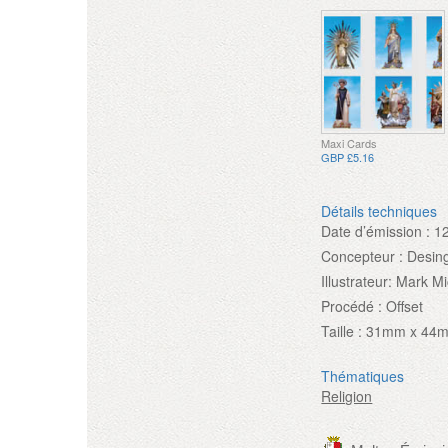
Maxi Cards
GBP £5.16
Détails techniques
Date d’émission :
1
Concepteur :
Desing
Illustrateur:
Mark Mi
Procédé :
Offset
Taille :
31mm x 44
Thématiques
Religion