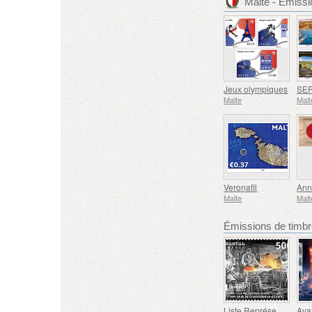
Malte - Émiss
Jeux olympiques
Malte
Malt
Veronafil
Ann
Malte
Malt
Émissions de tim
Liste Représentative du Patrimoine Culturel Immatériel de l'humanité de l'UNESCO - Tradition de la Forge à Gyumri