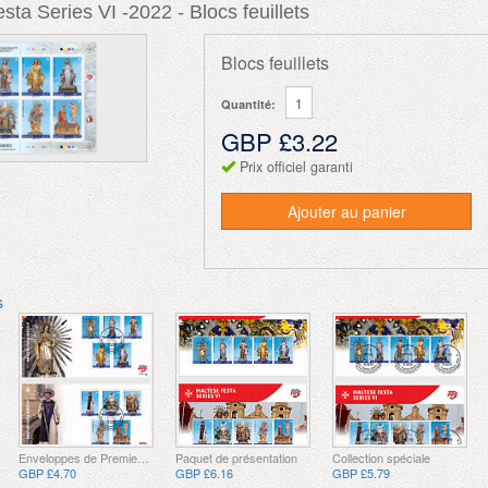
sta Series VI -2022 - Blocs feuillets
Blocs feuillets
Quantité:
GBP £3.22
Prix officiel garanti
Ajouter au panier
s
Enveloppes de Premier Jour
Paquet de présentation
Collection spéciale
GBP £4.70
GBP £6.16
GBP £5.79