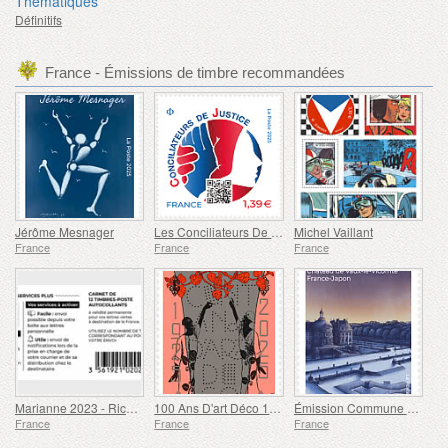
Thématiques
Définitifs
France - Émissions de timbre recommandées
Jérôme Mesnager
Les Conciliateurs De Justice
Michel Vaillant
France
France
France
Marianne 2023 - Riches Heures
100 Ans D'art Déco 1925-2025
Émission Commune de Timbres France-Japon
France
France
France