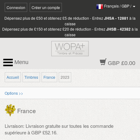
Français
/
GBP
/
Connexion
Créer un compte
Dépensez plus de £50 et obtenez £5 de réduction - Entrez
JHSA - 12881
à la
caisse
Dépensez plus de £150 et obtenez £20 de réduction - Entrez
JHSB - 42382
à la
caisse
Menu
GBP £0.00
Accueil
Timbres
France
2023
Options >>
France
Livraison: Livraison gratuite sur toutes les commande
supérieure à GBP £52.16.