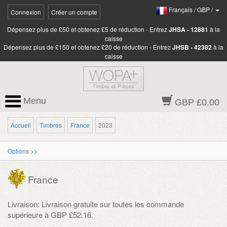
Français
/
GBP
/
Connexion
Créer un compte
Dépensez plus de £50 et obtenez £5 de réduction - Entrez
JHSA - 12881
à la
caisse
Dépensez plus de £150 et obtenez £20 de réduction - Entrez
JHSB - 42382
à la
caisse
Menu
GBP £0.00
Accueil
Timbres
France
2023
Options >>
France
Livraison: Livraison gratuite sur toutes les commande
supérieure à GBP £52.16.