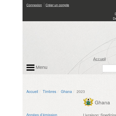
Connexion
Créer un compte
Dé
Accueil
Menu
Accueil
Timbres
Ghana
2023
Ghana
Livraison: Spedizi
Années d’émission