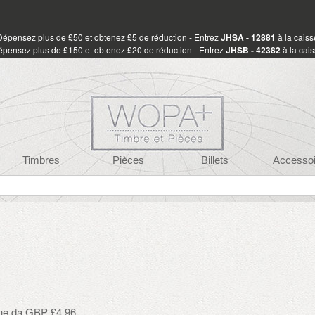
Dépensez plus de £50 et obtenez £5 de réduction - Entrez
JHSA - 12881
à la caiss
pensez plus de £150 et obtenez £20 de réduction - Entrez
JHSB - 42382
à la cai
Timbres
Pièces
Billets
Accessoi
one da GBP £4.96