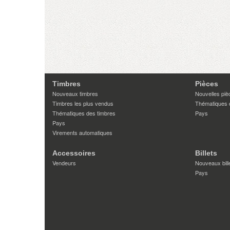
Timbres
Pièces
Nouveaux timbres
Nouvelles piè
Timbres les plus vendus
Thématiques 
Thématiques des timbres
Pays
Pays
Virements automatiques
Accessoires
Billets
Vendeurs
Nouveaux bill
Pays