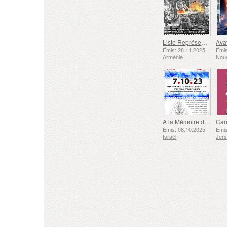
Liste Représentative du Patrimoine Culturel Immatériel de l'humanité de l'UNESCO - Tradition de la Forge à Gyumri
Émis: 28.11.2025
Émis
Arménie
Nouv
À la Mémoire des Morts et des Assassinés le 7 Octobre 2023
Émis: 08.10.2025
Émis
Israël
Jer