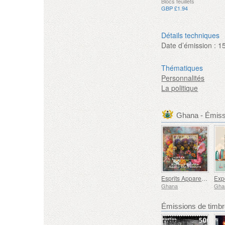
Blocs feuillets
GBP £1.94
Détails techniques
Date d’émission :
1
Thématiques
Personnalités
La politique
Ghana - Émis
Esprits Apparentés Parmi les Fleurs
Ghana
Gha
Émissions de tim