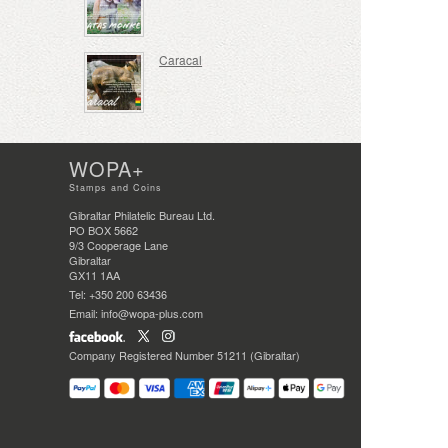
Caracal
WOPA+
Stamps and Coins
Gibraltar Philatelic Bureau Ltd.
PO BOX 5662
9/3 Cooperage Lane
Gibraltar
GX11 1AA
Tel: +350 200 63436
Email: info@wopa-plus.com
Company Registered Number 51211 (Gibraltar)