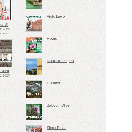
Aigle fauve
Langue des Signes - Bien
12.2025
Bosnie-Herzégovine - République de Srpska
Fleurs
Mont Kilimanjaro
Transport Maritime aux XVIIe et XVIIIe Siècles – Transport de Tourbe
12.2025
Iguanes
Babouin Olive
Singe Patas