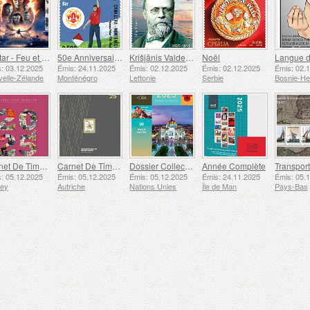
Avatar - Feu et Cendres
50e Anniversaire de la Fondation du Bar Scout du 24 Novembre
Krišjānis Valdemārs
Noël
: 03.12.2025
Émis: 24.11.2025
Émis: 02.12.2025
Émis: 02.12.2025
Émis: 02.
elle-Zélande
Monténégro
Lettonie
Serbie
Carnet De Timbres
Carnet De Timbres
Dossier Collection Annuelle (New York)
Année Complète
: 05.12.2025
Émis: 05.12.2025
Émis: 05.12.2025
Émis: 24.11.2025
Émis: 05.
sey
Autriche
Nations Unies
Île de Man
Pays-Bas