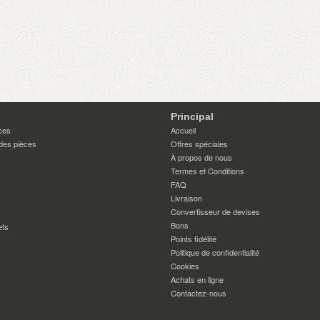
Principal
ces
Accueil
des pièces
Offres spéciales
À propos de nous
Termes et Conditions
FAQ
Livraison
Convertisseur de devises
Bons
ets
Points fidélité
Politique de confidentialité
Cookies
Achats en ligne
Contactez-nous