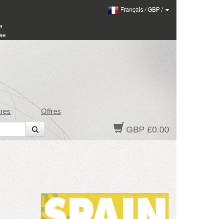
Français
/
GBP
/
e
sse
res
Offres
GBP £0.00