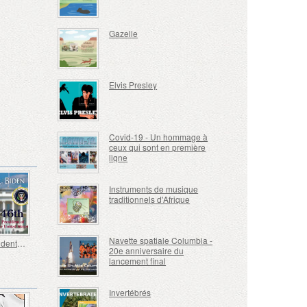
Gazelle
Elvis Presley
Covid-19 - Un hommage à
ceux qui sont en première
ligne
Instruments de musique
traditionnels d'Afrique
Navette spatiale Columbia -
46.º Presidente de los Estados Unidos - Joseph Biden
20e anniversaire du
lancement final
Invertébrés