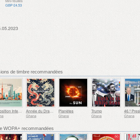
Mini-feuilles
GBP £4.53
5.05.2023
sions de timbre recommandées
Exposition Internationale de Timbres de Shanghai
Année du Dragon
Planètes
Trump
na
Ghana
Ghana
Ghana
Ghana
bre WOPA+ recommandées