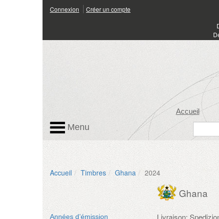
Connexion
Créer un compte
Dé
Accueil
Menu
Accueil
Timbres
Ghana
2024
Ghana
Livraison: Spedizi
Années d’émission