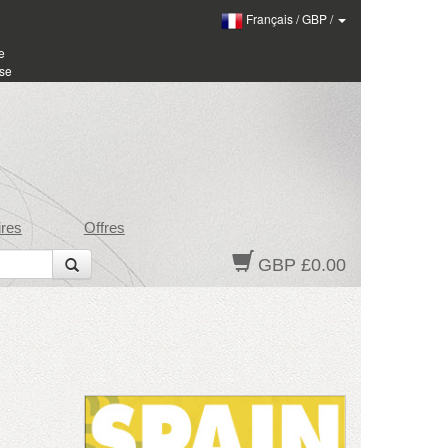
Français
/
GBP
/
e
sse
res
Offres
GBP £0.00