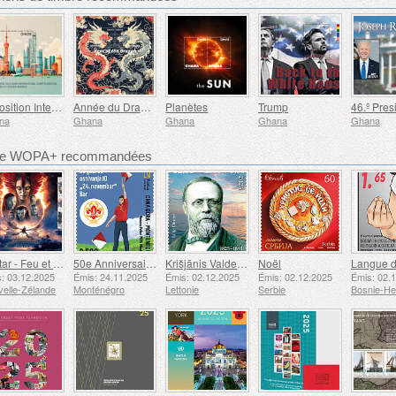
Exposition Internationale de Timbres de Shanghai
Année du Dragon
Planètes
Trump
na
Ghana
Ghana
Ghana
Ghana
bre WOPA+ recommandées
Avatar - Feu et Cendres
50e Anniversaire de la Fondation du Bar Scout du 24 Novembre
Krišjānis Valdemārs
Noël
: 03.12.2025
Émis: 24.11.2025
Émis: 02.12.2025
Émis: 02.12.2025
Émis: 02.
elle-Zélande
Monténégro
Lettonie
Serbie