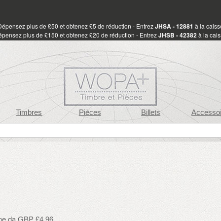
Dépensez plus de £50 et obtenez £5 de réduction - Entrez
JHSA - 12881
à la caiss
pensez plus de £150 et obtenez £20 de réduction - Entrez
JHSB - 42382
à la cai
Timbres
Pièces
Billets
Accessoi
one da GBP £4.96