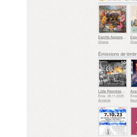
Esprits Apparentés Parmi les Fleurs
Ghana
Gha
Émissions de tim
Liste Représentative du Patrimoine Culturel Immatériel de l'humanité de l'UNESCO - Tradition de la Forge à Gyumri
Émis: 28.11.2025
Émis
Arménie
Nouv