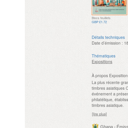
Blocs feuillets
GBP £1.72
Détails techniques
Date d’émission :
1
Thématiques
Expositions
À propos Exposition
La plus récente gran
timbres asiatiques 
événement a présent
philatélique, établi
timbres asiatique.
[lire plus]
Ghana - Émis