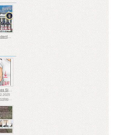
46.º Presidente de los Estados Unidos - Joseph Biden
Langue des Signes - Bien
12.2025
Bosnie-Herzégovine - République de Srpska