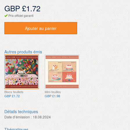
GBP £1.72
Prix officiel garanti
Ajouter au panier
Autres produits émis
Blocs feuillets
Mini-feuilles
GBP £1.72
GBP £1.98
Détails techniques
Date d’émission :
18.08.2024
Thématiques