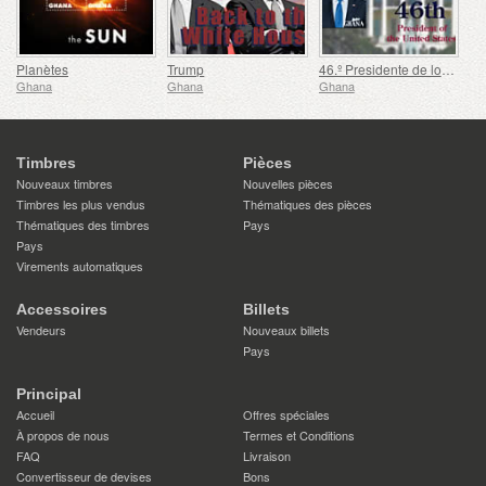
Planètes
Trump
46.º Presidente de los Estados Unidos - Joseph Biden
Ghana
Ghana
Ghana
Timbres
Pièces
Nouveaux timbres
Nouvelles pièces
Timbres les plus vendus
Thématiques des pièces
Thématiques des timbres
Pays
Pays
Virements automatiques
Accessoires
Billets
Vendeurs
Nouveaux billets
Pays
Principal
Accueil
Offres spéciales
À propos de nous
Termes et Conditions
FAQ
Livraison
Convertisseur de devises
Bons