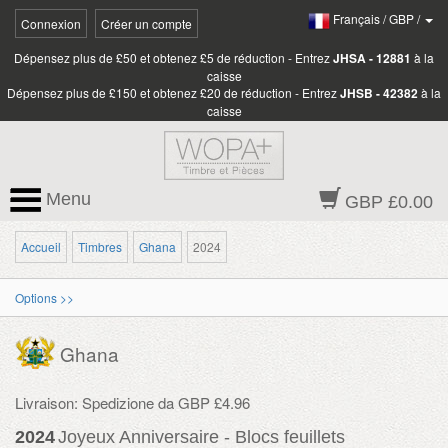
Français
/
GBP
/
Connexion
Créer un compte
Dépensez plus de £50 et obtenez £5 de réduction - Entrez
JHSA - 12881
à la
caisse
Dépensez plus de £150 et obtenez £20 de réduction - Entrez
JHSB - 42382
à la
caisse
Menu
GBP £0.00
Accueil
Timbres
Ghana
2024
Options >>
Ghana
Livraison: Spedizione da GBP £4.96
2024
Joyeux Anniversaire - Blocs feuillets