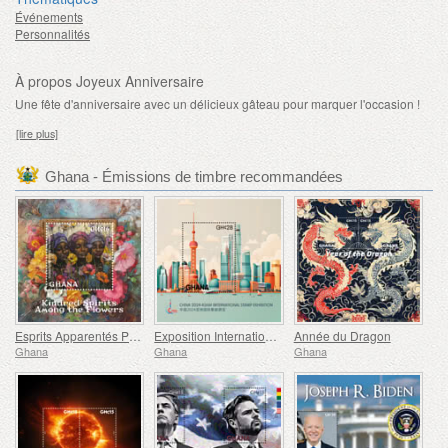
Événements
Personnalités
À propos Joyeux Anniversaire
Une fête d'anniversaire avec un délicieux gâteau pour marquer l'occasion !
[lire plus]
Ghana - Émissions de timbre recommandées
Esprits Apparentés Parmi les Fleurs
Exposition Internationale de Timbres de Shanghai
Année du Dragon
Ghana
Ghana
Ghana