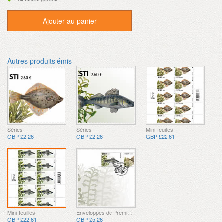
Ajouter au panier
Autres produits émis
Séries
Séries
Mini-feuilles
GBP £2.26
GBP £2.26
GBP £22.61
Mini-feuilles
Enveloppes de Premier Jour
GBP £22.61
GBP £5.26