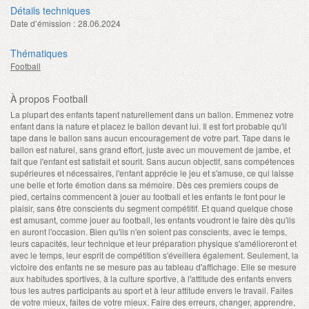
Détails techniques
Date d’émission :
28.06.2024
Thématiques
Football
À propos Football
La plupart des enfants tapent naturellement dans un ballon. Emmenez votre
enfant dans la nature et placez le ballon devant lui. Il est fort probable qu'il
tape dans le ballon sans aucun encouragement de votre part. Tape dans le
ballon est naturel, sans grand effort, juste avec un mouvement de jambe, et
fait que l'enfant est satisfait et sourit. Sans aucun objectif, sans compétences
supérieures et nécessaires, l'enfant apprécie le jeu et s'amuse, ce qui laisse
une belle et forte émotion dans sa mémoire. Dès ces premiers coups de
pied, certains commencent à jouer au football et les enfants le font pour le
plaisir, sans être conscients du segment compétitif. Et quand quelque chose
est amusant, comme jouer au football, les enfants voudront le faire dès qu'ils
en auront l'occasion. Bien qu'ils n'en soient pas conscients, avec le temps,
leurs capacités, leur technique et leur préparation physique s'amélioreront et
avec le temps, leur esprit de compétition s'éveillera également. Seulement, la
victoire des enfants ne se mesure pas au tableau d'affichage. Elle se mesure
aux habitudes sportives, à la culture sportive, à l'attitude des enfants envers
tous les autres participants au sport et à leur attitude envers le travail. Faites
de votre mieux, faites de votre mieux. Faire des erreurs, changer, apprendre,