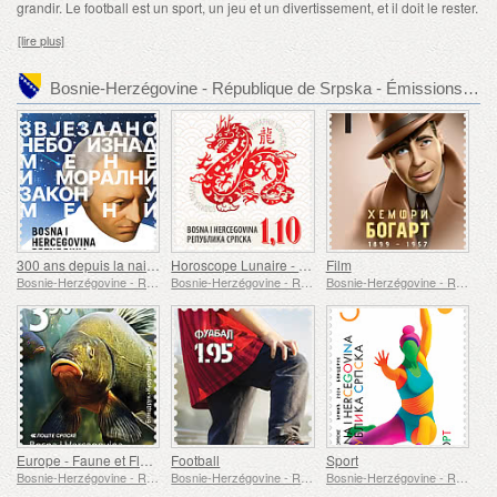
grandir. Le football est un sport, un jeu et un divertissement, et il doit le rester.
[lire plus]
Bosnie-Herzégovine - République de Srpska - Émissions de timbre recommandées
300 ans depuis la naissance d'Emmanuel Kant
Horoscope Lunaire - Année du Dragon
Film
Bosnie-Herzégovine - République de Srpska
Bosnie-Herzégovine - République de Srpska
Bosnie-Herzégovine - République de Srpska
Europe - Faune et Flore Sous-Marines
Football
Sport
Bosnie-Herzégovine - République de Srpska
Bosnie-Herzégovine - République de Srpska
Bosnie-Herzégovine - République de Srpska