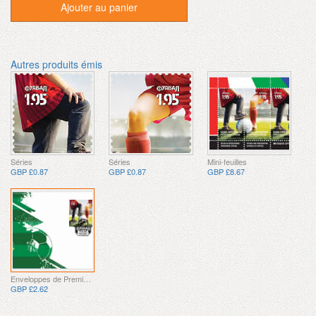
Ajouter au panier
Autres produits émis
Séries
Séries
Mini-feuilles
GBP £0.87
GBP £0.87
GBP £8.67
Enveloppes de Premier Jour
GBP £2.62