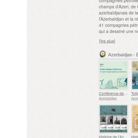
compagnies pétrolièr
champs d’Azeri, de 
azerbaïdjanais de l
l’Azerbaïdjan et la 
41 compagnies pétro
qui a dessiné une n
[lire plus]
Azerbaïdjan -
Conférence des Nations Unies sur les Changements Climatiques
Tof
Azerbaïdjan
Azer
Histoire de l'Azerbaïdjan Occidental - Mosquée Bleue