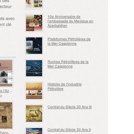
t des
secteur
é
10e Anniversaire de
rds avec
l'ambassade du Mexique en
nt clé
Azerbaïdjan
Plateformes Pétrolières de
la Mer Caspienne
Roches Pétrolifères de la
Mer Caspienne
Histoire de l'industrie
Pétrolière
Histoire de l'Azerbaïdjan Occidental - Mosquée Sardar
an
Contrat du Siècle 30 Ans III
Contrat du Siècle 30 Ans II
Europe - Découvertes Archéologiques Nationales, Gobustan