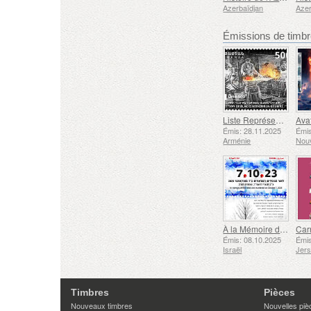
Azerbaïdjan
Azer
Émissions de tim
Liste Représentative du Patrimoine Culturel Immatériel de l'humanité de l'UNESCO - Tradition de la Forge à Gyumri
Émis: 28.11.2025
Émis
Arménie
Nouv
À la Mémoire des Morts et des Assassinés le 7 Octobre 2023
Émis: 08.10.2025
Émis
Israël
Jer
Timbres
Pièces
Nouveaux timbres
Nouvelles piè