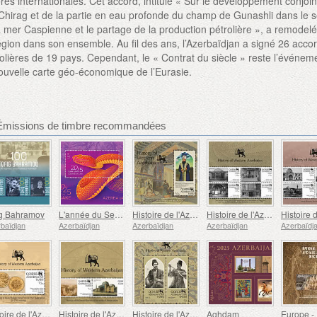
es internationales. Cet accord, intitulé « Sur le développement conjoin
Chirag et de la partie en eau profonde du champ de Gunashli dans le 
a mer Caspienne et le partage de la production pétrolière », a remodel
région dans son ensemble. Au fil des ans, l’Azerbaïdjan a signé 26 acco
lières de 19 pays. Cependant, le « Contrat du siècle » reste l’événeme
ouvelle carte géo-économique de l’Eurasie.
 Émissions de timbre recommandées
ig Bahramov
L'année du Serpent
Histoire de l'Azerbaïdjan Occidental - Le Dernier Khan d'Irevan
Histoire de l'Azerbaïdjan Occidental - Palais Sardar
baïdjan
Azerbaïdjan
Azerbaïdjan
Azerbaïdjan
Azerbaïdj
Histoire de l'Azerbaïdjan Occidental - Pièce de Monnaie Frappée dans le Khanat d'Irevan
Histoire de l'Azerbaïdjan Occidental - Le Khanat d'Irevan dans les œuvres d'artistes étrangers
Histoire de l'Azerbaïdjan Occidental - Représentants de l'école Goycha Ashiq
Aghdam