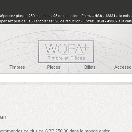
Dépensez plus de £50 et obtenez £5 de réduction - Entrez
JHSA - 12881
à la caiss
pensez plus de £150 et obtenez £20 de réduction - Entrez
JHSB - 42382
à la cai
Timbres
Pièces
Billets
Accessoi
jan
: Commandes de plus de GBP £50.00 dans le monde entier