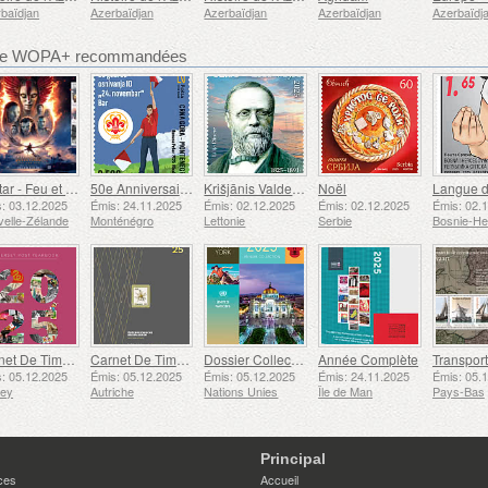
baïdjan
Azerbaïdjan
Azerbaïdjan
Azerbaïdjan
Azerbaïdj
bre WOPA+ recommandées
Avatar - Feu et Cendres
50e Anniversaire de la Fondation du Bar Scout du 24 Novembre
Krišjānis Valdemārs
Noël
: 03.12.2025
Émis: 24.11.2025
Émis: 02.12.2025
Émis: 02.12.2025
Émis: 02.
elle-Zélande
Monténégro
Lettonie
Serbie
Carnet De Timbres
Carnet De Timbres
Dossier Collection Annuelle (New York)
Année Complète
: 05.12.2025
Émis: 05.12.2025
Émis: 05.12.2025
Émis: 24.11.2025
Émis: 05.
sey
Autriche
Nations Unies
Île de Man
Pays-Bas
Principal
ces
Accueil