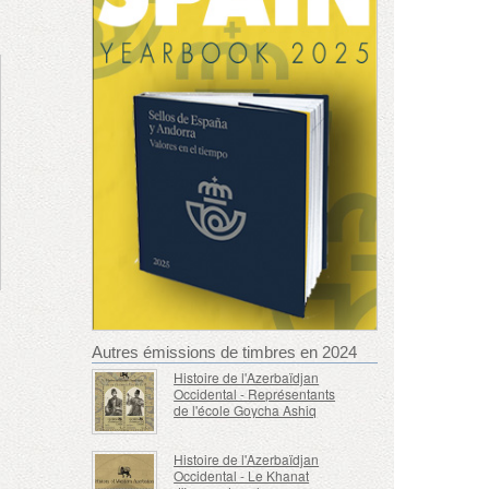
Autres émissions de timbres en 2024
Histoire de l'Azerbaïdjan
Occidental - Représentants
de l'école Goycha Ashiq
Histoire de l'Azerbaïdjan
Occidental - Le Khanat