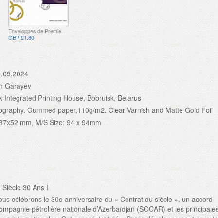
Enveloppes de Premier Jour
GBP £1.80
0.09.2024
n Garayev
k Integrated Printing House, Bobruisk, Belarus
thography. Gummed paper,110g/m2. Clear Varnish and Matte Gold Foil
 37x52 mm, M/S Size: 94 x 94mm
 Siècle 30 Ans I
us célébrons le 30e anniversaire du « Contrat du siècle », un accord
 compagnie pétrolière nationale d’Azerbaïdjan (SOCAR) et les principale