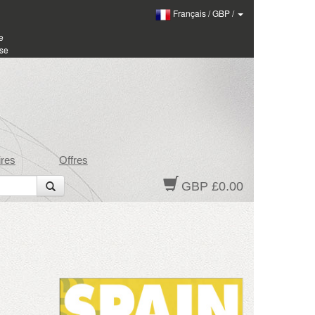
Français
/
GBP
/
e
sse
res
Offres
GBP £0.00