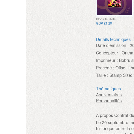
Blocs feuillets
GBP £1.20
Détails techniques
Date d’émission :
2
Concepteur :
Orkha
Imprimeur :
Bobruis
Procédé :
Offset li
Taille :
Stamp Size:
Thématiques
Anniversaires
Personnalités
À propos Contrat du
Le 20 septembre, no
historique entre la