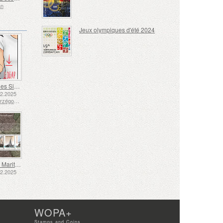
an
Jeux olympiques d'été 2024
Langue des Signes - Bien
12.2025
Bosnie-Herzégovine - République de Srpska
Transport Maritime aux XVIIe et XVIIIe Siècles – Transport de Tourbe
12.2025
WOPA+
Stamps and Coins